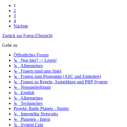
1
2
3
4
Nächste
Zurück zur Foren-Übersicht
Gehe zu
Öffentliches Forum
↳ Neu hier? -> Lesen!
↳ Allgemeines
↳ Fragen rund ums Spiel
↳ Fragen zum Programm (ASC und Einheiten)
↳ Fragen zu Regeln, Anmeldung und PBP-System
↳ Neuspielerforum
↳ English
↳ Allgemeines
↳ Technisches
Projekt: Battle Planets - Stories
↳ Interstellar Networks
↳ Planeten - Intern
↳ System Ceta