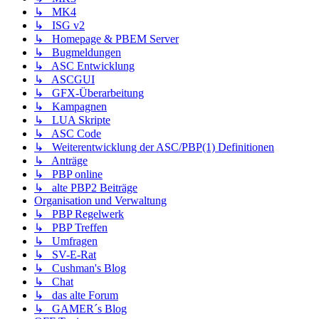
↳ MK4
↳ ISG v2
↳ Homepage & PBEM Server
↳ Bugmeldungen
↳ ASC Entwicklung
↳ ASCGUI
↳ GFX-Überarbeitung
↳ Kampagnen
↳ LUA Skripte
↳ ASC Code
↳ Weiterentwicklung der ASC/PBP(1) Definitionen
↳ Anträge
↳ PBP online
↳ alte PBP2 Beiträge
Organisation und Verwaltung
↳ PBP Regelwerk
↳ PBP Treffen
↳ Umfragen
↳ SV-E-Rat
↳ Cushman's Blog
↳ Chat
↳ das alte Forum
↳ GAMER´s Blog