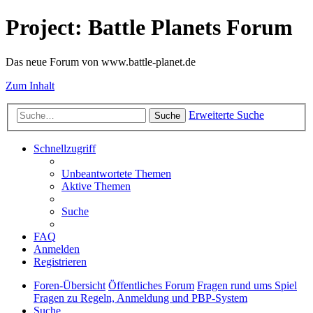
Project: Battle Planets Forum
Das neue Forum von www.battle-planet.de
Zum Inhalt
Erweiterte Suche
Suche
Schnellzugriff
Unbeantwortete Themen
Aktive Themen
Suche
FAQ
Anmelden
Registrieren
Foren-Übersicht
Öffentliches Forum
Fragen rund ums Spiel
Fragen zu Regeln, Anmeldung und PBP-System
Suche