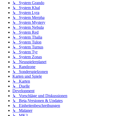
↳ System Grando
↳ System Khal
↳ System Lyra
↳ System Merpha
↳ System Mystery
↳ System Nebula
↳ System Red
↳ System Thalia
↳ System Tulon
↳ System Turnus
↳ System Tyr
↳ System Zonas
↳ Neuspielerplanet
↳ Randzone
↳ Sonderspielzonen
Karten und Spiele
↳ Karten
↳ Duelle
Development
↳ Vorschläge und Diskussionen
↳ Beta-Versionen & Updates
↳ Einheitenbeschreibungen
↳ Malaner
↳ MK3