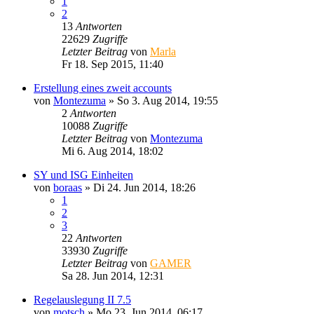
1
2
13
Antworten
22629
Zugriffe
Letzter Beitrag
von
Marla
Fr 18. Sep 2015, 11:40
Erstellung eines zweit accounts
von
Montezuma
»
So 3. Aug 2014, 19:55
2
Antworten
10088
Zugriffe
Letzter Beitrag
von
Montezuma
Mi 6. Aug 2014, 18:02
SY und ISG Einheiten
von
boraas
»
Di 24. Jun 2014, 18:26
1
2
3
22
Antworten
33930
Zugriffe
Letzter Beitrag
von
GAMER
Sa 28. Jun 2014, 12:31
Regelauslegung II 7.5
von
motsch
»
Mo 23. Jun 2014, 06:17