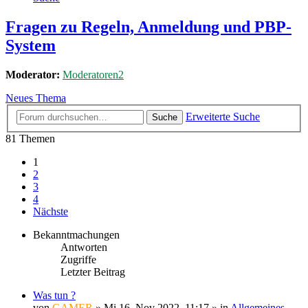
Fragen zu Regeln, Anmeldung und PBP-
System
Moderator:
Moderatoren2
Neues Thema
Erweiterte Suche
Suche
81 Themen
1
2
3
4
Nächste
Bekanntmachungen
Antworten
Zugriffe
Letzter Beitrag
Was tun ?
von
GAMER
»
Mi 16. Nov 2022, 11:17
» in
Allgemeines