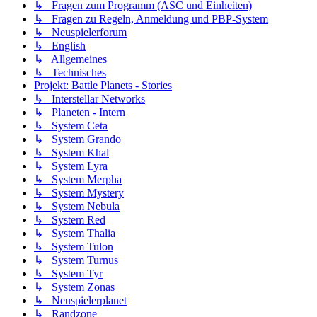
↳ Fragen zum Programm (ASC und Einheiten)
↳ Fragen zu Regeln, Anmeldung und PBP-System
↳ Neuspielerforum
↳ English
↳ Allgemeines
↳ Technisches
Projekt: Battle Planets - Stories
↳ Interstellar Networks
↳ Planeten - Intern
↳ System Ceta
↳ System Grando
↳ System Khal
↳ System Lyra
↳ System Merpha
↳ System Mystery
↳ System Nebula
↳ System Red
↳ System Thalia
↳ System Tulon
↳ System Turnus
↳ System Tyr
↳ System Zonas
↳ Neuspielerplanet
↳ Randzone