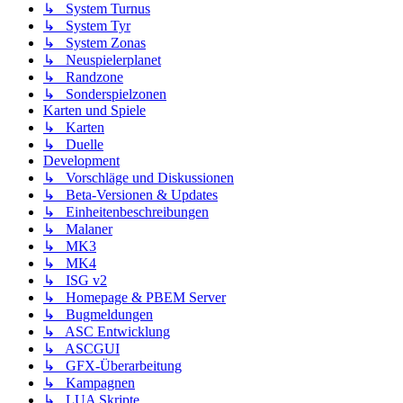
↳ System Turnus
↳ System Tyr
↳ System Zonas
↳ Neuspielerplanet
↳ Randzone
↳ Sonderspielzonen
Karten und Spiele
↳ Karten
↳ Duelle
Development
↳ Vorschläge und Diskussionen
↳ Beta-Versionen & Updates
↳ Einheitenbeschreibungen
↳ Malaner
↳ MK3
↳ MK4
↳ ISG v2
↳ Homepage & PBEM Server
↳ Bugmeldungen
↳ ASC Entwicklung
↳ ASCGUI
↳ GFX-Überarbeitung
↳ Kampagnen
↳ LUA Skripte