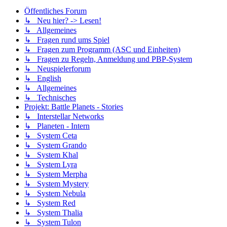
Öffentliches Forum
↳ Neu hier? -> Lesen!
↳ Allgemeines
↳ Fragen rund ums Spiel
↳ Fragen zum Programm (ASC und Einheiten)
↳ Fragen zu Regeln, Anmeldung und PBP-System
↳ Neuspielerforum
↳ English
↳ Allgemeines
↳ Technisches
Projekt: Battle Planets - Stories
↳ Interstellar Networks
↳ Planeten - Intern
↳ System Ceta
↳ System Grando
↳ System Khal
↳ System Lyra
↳ System Merpha
↳ System Mystery
↳ System Nebula
↳ System Red
↳ System Thalia
↳ System Tulon