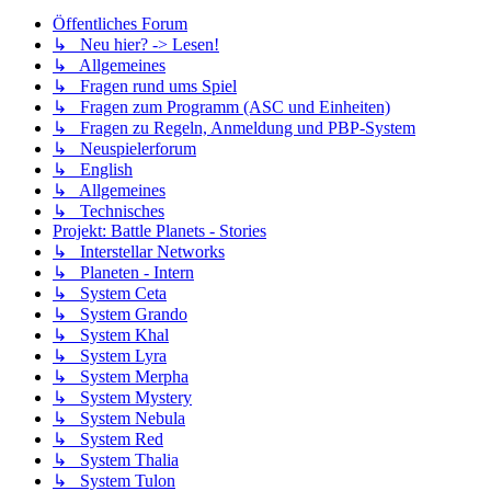
Öffentliches Forum
↳ Neu hier? -> Lesen!
↳ Allgemeines
↳ Fragen rund ums Spiel
↳ Fragen zum Programm (ASC und Einheiten)
↳ Fragen zu Regeln, Anmeldung und PBP-System
↳ Neuspielerforum
↳ English
↳ Allgemeines
↳ Technisches
Projekt: Battle Planets - Stories
↳ Interstellar Networks
↳ Planeten - Intern
↳ System Ceta
↳ System Grando
↳ System Khal
↳ System Lyra
↳ System Merpha
↳ System Mystery
↳ System Nebula
↳ System Red
↳ System Thalia
↳ System Tulon