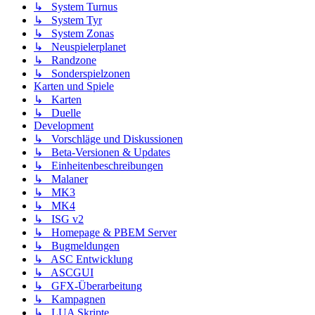
↳ System Turnus
↳ System Tyr
↳ System Zonas
↳ Neuspielerplanet
↳ Randzone
↳ Sonderspielzonen
Karten und Spiele
↳ Karten
↳ Duelle
Development
↳ Vorschläge und Diskussionen
↳ Beta-Versionen & Updates
↳ Einheitenbeschreibungen
↳ Malaner
↳ MK3
↳ MK4
↳ ISG v2
↳ Homepage & PBEM Server
↳ Bugmeldungen
↳ ASC Entwicklung
↳ ASCGUI
↳ GFX-Überarbeitung
↳ Kampagnen
↳ LUA Skripte