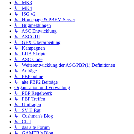
↳ MK3
↳ MK4
↳ ISG v2
↳ Homepage & PBEM Server
↳ Bugmeldungen
↳ ASC Entwicklung
↳ ASCGUI
↳ GFX-Überarbeitung
↳ Kampagnen
↳ LUA Skripte
↳ ASC Code
↳ Weiterentwicklung der ASC/PBP(1) Definitionen
↳ Anträge
↳ PBP online
↳ alte PBP2 Beiträge
Organisation und Verwaltung
↳ PBP Regelwerk
↳ PBP Treffen
↳ Umfragen
↳ SV-E-Rat
↳ Cushman's Blog
↳ Chat
↳ das alte Forum
↳ GAMER´s Blog