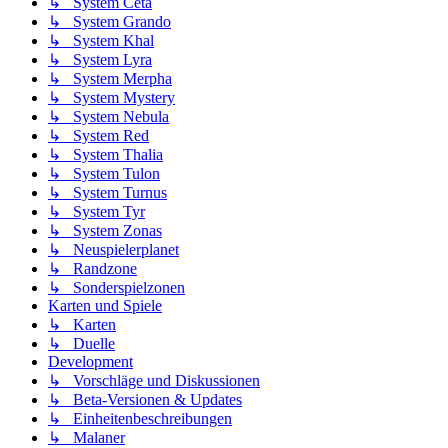
↳ System Ceta
↳ System Grando
↳ System Khal
↳ System Lyra
↳ System Merpha
↳ System Mystery
↳ System Nebula
↳ System Red
↳ System Thalia
↳ System Tulon
↳ System Turnus
↳ System Tyr
↳ System Zonas
↳ Neuspielerplanet
↳ Randzone
↳ Sonderspielzonen
Karten und Spiele
↳ Karten
↳ Duelle
Development
↳ Vorschläge und Diskussionen
↳ Beta-Versionen & Updates
↳ Einheitenbeschreibungen
↳ Malaner