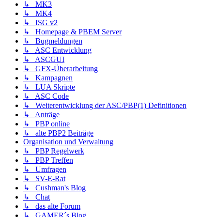
↳ MK3
↳ MK4
↳ ISG v2
↳ Homepage & PBEM Server
↳ Bugmeldungen
↳ ASC Entwicklung
↳ ASCGUI
↳ GFX-Überarbeitung
↳ Kampagnen
↳ LUA Skripte
↳ ASC Code
↳ Weiterentwicklung der ASC/PBP(1) Definitionen
↳ Anträge
↳ PBP online
↳ alte PBP2 Beiträge
Organisation und Verwaltung
↳ PBP Regelwerk
↳ PBP Treffen
↳ Umfragen
↳ SV-E-Rat
↳ Cushman's Blog
↳ Chat
↳ das alte Forum
↳ GAMER´s Blog