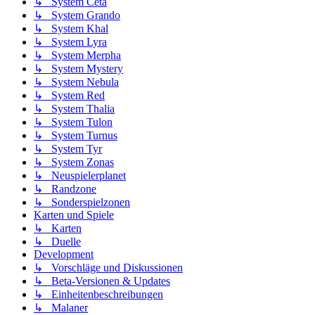
↳ System Ceta
↳ System Grando
↳ System Khal
↳ System Lyra
↳ System Merpha
↳ System Mystery
↳ System Nebula
↳ System Red
↳ System Thalia
↳ System Tulon
↳ System Turnus
↳ System Tyr
↳ System Zonas
↳ Neuspielerplanet
↳ Randzone
↳ Sonderspielzonen
Karten und Spiele
↳ Karten
↳ Duelle
Development
↳ Vorschläge und Diskussionen
↳ Beta-Versionen & Updates
↳ Einheitenbeschreibungen
↳ Malaner