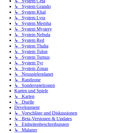
↳ System Ceta
↳ System Grando
↳ System Khal
↳ System Lyra
↳ System Merpha
↳ System Mystery
↳ System Nebula
↳ System Red
↳ System Thalia
↳ System Tulon
↳ System Turnus
↳ System Tyr
↳ System Zonas
↳ Neuspielerplanet
↳ Randzone
↳ Sonderspielzonen
Karten und Spiele
↳ Karten
↳ Duelle
Development
↳ Vorschläge und Diskussionen
↳ Beta-Versionen & Updates
↳ Einheitenbeschreibungen
↳ Malaner