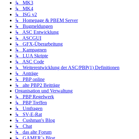
↳ MK3
↳ MK4
↳ ISG v2
↳ Homepage & PBEM Server
↳ Bugmeldungen
↳ ASC Entwicklung
↳ ASCGUI
↳ GFX-Überarbeitung
↳ Kampagnen
↳ LUA Skripte
↳ ASC Code
↳ Weiterentwicklung der ASC/PBP(1) Definitionen
↳ Anträge
↳ PBP online
↳ alte PBP2 Beiträge
Organisation und Verwaltung
↳ PBP Regelwerk
↳ PBP Treffen
↳ Umfragen
↳ SV-E-Rat
↳ Cushman's Blog
↳ Chat
↳ das alte Forum
↳ GAMER´s Blog