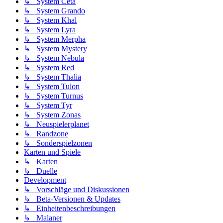
↳ System Ceta
↳ System Grando
↳ System Khal
↳ System Lyra
↳ System Merpha
↳ System Mystery
↳ System Nebula
↳ System Red
↳ System Thalia
↳ System Tulon
↳ System Turnus
↳ System Tyr
↳ System Zonas
↳ Neuspielerplanet
↳ Randzone
↳ Sonderspielzonen
Karten und Spiele
↳ Karten
↳ Duelle
Development
↳ Vorschläge und Diskussionen
↳ Beta-Versionen & Updates
↳ Einheitenbeschreibungen
↳ Malaner