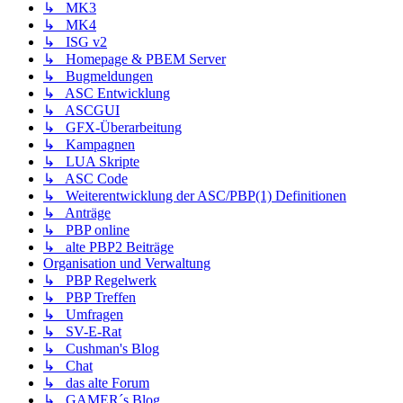
↳ MK3
↳ MK4
↳ ISG v2
↳ Homepage & PBEM Server
↳ Bugmeldungen
↳ ASC Entwicklung
↳ ASCGUI
↳ GFX-Überarbeitung
↳ Kampagnen
↳ LUA Skripte
↳ ASC Code
↳ Weiterentwicklung der ASC/PBP(1) Definitionen
↳ Anträge
↳ PBP online
↳ alte PBP2 Beiträge
Organisation und Verwaltung
↳ PBP Regelwerk
↳ PBP Treffen
↳ Umfragen
↳ SV-E-Rat
↳ Cushman's Blog
↳ Chat
↳ das alte Forum
↳ GAMER´s Blog