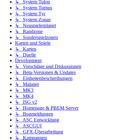
↳ System Tulon
↳ System Turnus
↳ System Tyr
↳ System Zonas
↳ Neuspielerplanet
↳ Randzone
↳ Sonderspielzonen
Karten und Spiele
↳ Karten
↳ Duelle
Development
↳ Vorschläge und Diskussionen
↳ Beta-Versionen & Updates
↳ Einheitenbeschreibungen
↳ Malaner
↳ MK3
↳ MK4
↳ ISG v2
↳ Homepage & PBEM Server
↳ Bugmeldungen
↳ ASC Entwicklung
↳ ASCGUI
↳ GFX-Überarbeitung
↳ Kampagnen