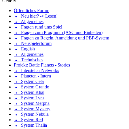
Gehe zu
Öffentliches Forum
↳ Neu hier? -> Lesen!
↳ Allgemeines
↳ Fragen rund ums Spiel
↳ Fragen zum Programm (ASC und Einheiten)
↳ Fragen zu Regeln, Anmeldung und PBP-System
↳ Neuspielerforum
↳ English
↳ Allgemeines
↳ Technisches
Projekt: Battle Planets - Stories
↳ Interstellar Networks
↳ Planeten - Intern
↳ System Ceta
↳ System Grando
↳ System Khal
↳ System Lyra
↳ System Merpha
↳ System Mystery
↳ System Nebula
↳ System Red
↳ System Thalia