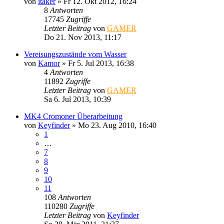
von
itaker
»
Fr 12. Okt 2012, 16:24
8
Antworten
17745
Zugriffe
Letzter Beitrag
von
GAMER
Do 21. Nov 2013, 11:17
Vereisungszustände vom Wasser
von
Kamor
»
Fr 5. Jul 2013, 16:38
4
Antworten
11892
Zugriffe
Letzter Beitrag
von
GAMER
Sa 6. Jul 2013, 10:39
MK4 Cromoner Überarbeitung
von
Keyfinder
»
Mo 23. Aug 2010, 16:40
1
…
7
8
9
10
11
108
Antworten
110280
Zugriffe
Letzter Beitrag
von
Keyfinder