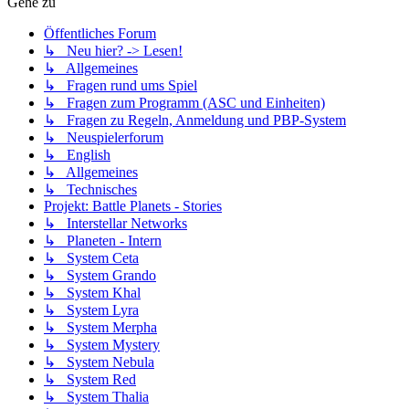
Gehe zu
Öffentliches Forum
↳ Neu hier? -> Lesen!
↳ Allgemeines
↳ Fragen rund ums Spiel
↳ Fragen zum Programm (ASC und Einheiten)
↳ Fragen zu Regeln, Anmeldung und PBP-System
↳ Neuspielerforum
↳ English
↳ Allgemeines
↳ Technisches
Projekt: Battle Planets - Stories
↳ Interstellar Networks
↳ Planeten - Intern
↳ System Ceta
↳ System Grando
↳ System Khal
↳ System Lyra
↳ System Merpha
↳ System Mystery
↳ System Nebula
↳ System Red
↳ System Thalia