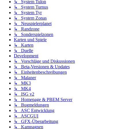
↳ System Tulon
↳ System Turnus
↳ System Tyr
↳ System Zonas
↳ Neuspielerplanet
↳ Randzone
↳ Sonderspielzonen
Karten und Spiele
↳ Karten
↳ Duelle
Development
↳ Vorschläge und Diskussionen
↳ Beta-Versionen & Updates
↳ Einheitenbeschreibungen
↳ Malaner
↳ MK3
↳ MK4
↳ ISG v2
↳ Homepage & PBEM Server
↳ Bugmeldungen
↳ ASC Entwicklung
↳ ASCGUI
↳ GFX-Überarbeitung
↳ Kampagnen