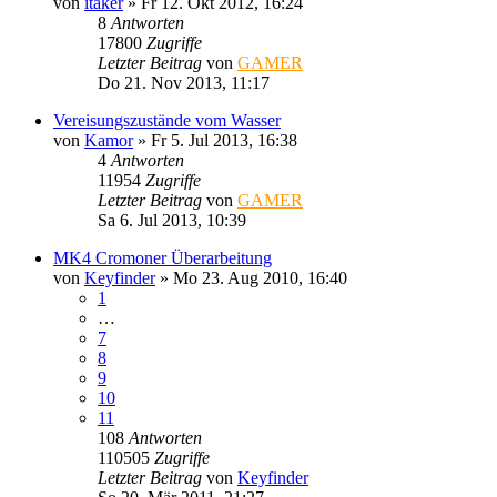
von
itaker
»
Fr 12. Okt 2012, 16:24
8
Antworten
17800
Zugriffe
Letzter Beitrag
von
GAMER
Do 21. Nov 2013, 11:17
Vereisungszustände vom Wasser
von
Kamor
»
Fr 5. Jul 2013, 16:38
4
Antworten
11954
Zugriffe
Letzter Beitrag
von
GAMER
Sa 6. Jul 2013, 10:39
MK4 Cromoner Überarbeitung
von
Keyfinder
»
Mo 23. Aug 2010, 16:40
1
…
7
8
9
10
11
108
Antworten
110505
Zugriffe
Letzter Beitrag
von
Keyfinder