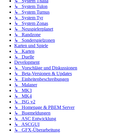
↳ System Thalia
↳ System Tulon
↳ System Turnus
↳ System Tyr
↳ System Zonas
↳ Neuspielerplanet
↳ Randzone
↳ Sonderspielzonen
Karten und Spiele
↳ Karten
↳ Duelle
Development
↳ Vorschläge und Diskussionen
↳ Beta-Versionen & Updates
↳ Einheitenbeschreibungen
↳ Malaner
↳ MK3
↳ MK4
↳ ISG v2
↳ Homepage & PBEM Server
↳ Bugmeldungen
↳ ASC Entwicklung
↳ ASCGUI
↳ GFX-Überarbeitung