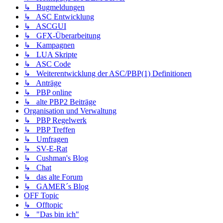
↳ Bugmeldungen
↳ ASC Entwicklung
↳ ASCGUI
↳ GFX-Überarbeitung
↳ Kampagnen
↳ LUA Skripte
↳ ASC Code
↳ Weiterentwicklung der ASC/PBP(1) Definitionen
↳ Anträge
↳ PBP online
↳ alte PBP2 Beiträge
Organisation und Verwaltung
↳ PBP Regelwerk
↳ PBP Treffen
↳ Umfragen
↳ SV-E-Rat
↳ Cushman's Blog
↳ Chat
↳ das alte Forum
↳ GAMER´s Blog
OFF Topic
↳ Offtopic
↳ "Das bin ich"