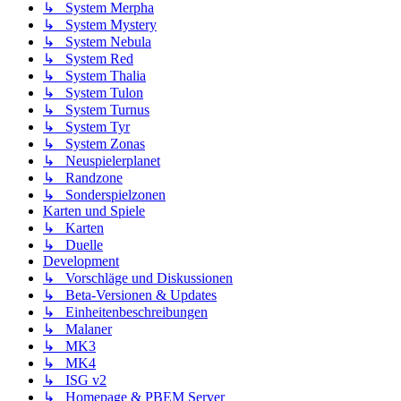
↳ System Merpha
↳ System Mystery
↳ System Nebula
↳ System Red
↳ System Thalia
↳ System Tulon
↳ System Turnus
↳ System Tyr
↳ System Zonas
↳ Neuspielerplanet
↳ Randzone
↳ Sonderspielzonen
Karten und Spiele
↳ Karten
↳ Duelle
Development
↳ Vorschläge und Diskussionen
↳ Beta-Versionen & Updates
↳ Einheitenbeschreibungen
↳ Malaner
↳ MK3
↳ MK4
↳ ISG v2
↳ Homepage & PBEM Server