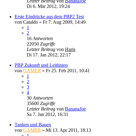
Letzter Beitrag
von
BananaJoe
Di 6. Mär 2012, 19:24
Erste Eindrücke aus dem PBP2 Test
von
Cataldo
»
Fr 7. Aug 2009, 14:49
1
2
16
Antworten
22050
Zugriffe
Letzter Beitrag
von
Haris
Di 17. Jan 2012, 22:17
PBP Zukunft und Leitlinien
von
GAMER
»
Fr 25. Feb 2011, 10:41
1
2
3
4
30
Antworten
35600
Zugriffe
Letzter Beitrag
von
BananaJoe
Sa 7. Jan 2012, 16:31
Tanken und Bauen
von
GAMER
»
Mi 13. Apr 2011, 18:13
1