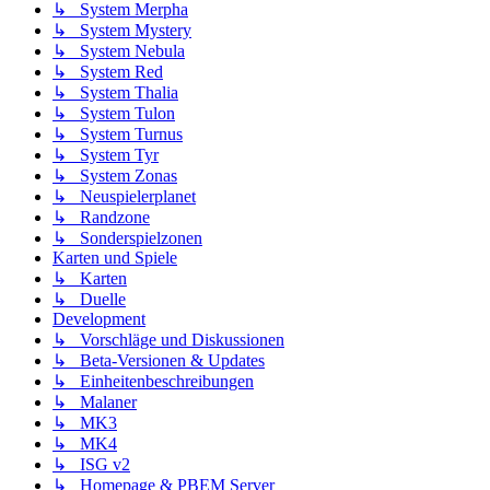
↳ System Merpha
↳ System Mystery
↳ System Nebula
↳ System Red
↳ System Thalia
↳ System Tulon
↳ System Turnus
↳ System Tyr
↳ System Zonas
↳ Neuspielerplanet
↳ Randzone
↳ Sonderspielzonen
Karten und Spiele
↳ Karten
↳ Duelle
Development
↳ Vorschläge und Diskussionen
↳ Beta-Versionen & Updates
↳ Einheitenbeschreibungen
↳ Malaner
↳ MK3
↳ MK4
↳ ISG v2
↳ Homepage & PBEM Server