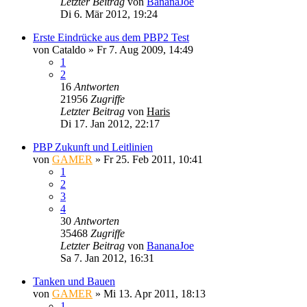
Letzter Beitrag
von
BananaJoe
Di 6. Mär 2012, 19:24
Erste Eindrücke aus dem PBP2 Test
von
Cataldo
»
Fr 7. Aug 2009, 14:49
1
2
16
Antworten
21956
Zugriffe
Letzter Beitrag
von
Haris
Di 17. Jan 2012, 22:17
PBP Zukunft und Leitlinien
von
GAMER
»
Fr 25. Feb 2011, 10:41
1
2
3
4
30
Antworten
35468
Zugriffe
Letzter Beitrag
von
BananaJoe
Sa 7. Jan 2012, 16:31
Tanken und Bauen
von
GAMER
»
Mi 13. Apr 2011, 18:13
1