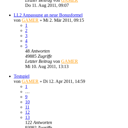
Letzter Beitrag
von
GAMER
Do 11. Aug 2011, 09:07
LL2 Anpassung an neue Bonusformel
von
GAMER
»
Mi 2. Mär 2011, 09:15
1
2
3
4
5
48
Antworten
49885
Zugriffe
Letzter Beitrag
von
GAMER
Mi 10. Aug 2011, 13:13
Testspiel
von
GAMER
»
Di 12. Apr 2011, 14:59
1
…
9
10
11
12
13
122
Antworten
93092
Zugriffe