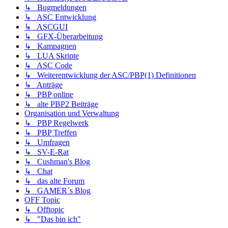
↳ Bugmeldungen
↳ ASC Entwicklung
↳ ASCGUI
↳ GFX-Überarbeitung
↳ Kampagnen
↳ LUA Skripte
↳ ASC Code
↳ Weiterentwicklung der ASC/PBP(1) Definitionen
↳ Anträge
↳ PBP online
↳ alte PBP2 Beiträge
Organisation und Verwaltung
↳ PBP Regelwerk
↳ PBP Treffen
↳ Umfragen
↳ SV-E-Rat
↳ Cushman's Blog
↳ Chat
↳ das alte Forum
↳ GAMER´s Blog
OFF Topic
↳ Offtopic
↳ "Das bin ich"