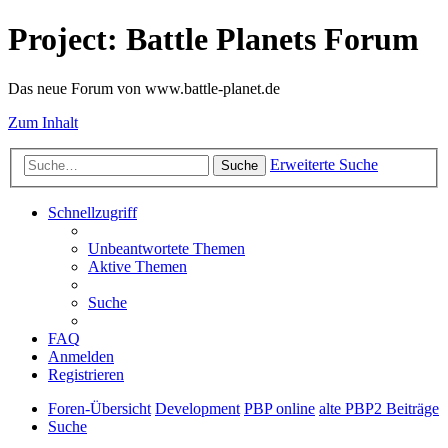
Project: Battle Planets Forum
Das neue Forum von www.battle-planet.de
Zum Inhalt
Erweiterte Suche
Suche
Schnellzugriff
Unbeantwortete Themen
Aktive Themen
Suche
FAQ
Anmelden
Registrieren
Foren-Übersicht
Development
PBP online
alte PBP2 Beiträge
Suche