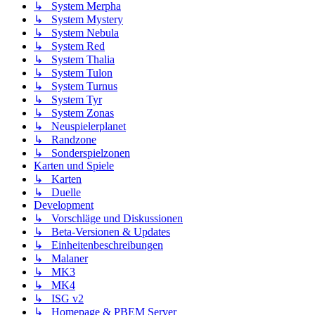
↳ System Merpha
↳ System Mystery
↳ System Nebula
↳ System Red
↳ System Thalia
↳ System Tulon
↳ System Turnus
↳ System Tyr
↳ System Zonas
↳ Neuspielerplanet
↳ Randzone
↳ Sonderspielzonen
Karten und Spiele
↳ Karten
↳ Duelle
Development
↳ Vorschläge und Diskussionen
↳ Beta-Versionen & Updates
↳ Einheitenbeschreibungen
↳ Malaner
↳ MK3
↳ MK4
↳ ISG v2
↳ Homepage & PBEM Server