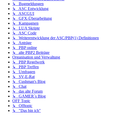
↳ Bugmeldungen
↳ ASC Entwicklung
↳ ASCGUI
↳ GFX-Überarbeitung
↳ Kampagnen
↳ LUA Skripte
↳ ASC Code
↳ Weiterentwicklung der ASC/PBP(1) Definitionen
↳ Anträge
↳ PBP online
↳ alte PBP2 Beiträge
Organisation und Verwaltung
↳ PBP Regelwerk
↳ PBP Treffen
↳ Umfragen
↳ SV-E-Rat
↳ Cushman's Blog
↳ Chat
↳ das alte Forum
↳ GAMER´s Blog
OFF Topic
↳ Offtopic
↳ "Das bin ich"