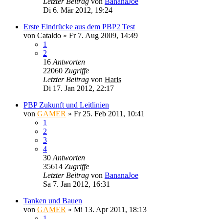
Letzter Beitrag
von
BananaJoe
Di 6. Mär 2012, 19:24
Erste Eindrücke aus dem PBP2 Test
von
Cataldo
»
Fr 7. Aug 2009, 14:49
1
2
16
Antworten
22060
Zugriffe
Letzter Beitrag
von
Haris
Di 17. Jan 2012, 22:17
PBP Zukunft und Leitlinien
von
GAMER
»
Fr 25. Feb 2011, 10:41
1
2
3
4
30
Antworten
35614
Zugriffe
Letzter Beitrag
von
BananaJoe
Sa 7. Jan 2012, 16:31
Tanken und Bauen
von
GAMER
»
Mi 13. Apr 2011, 18:13
1