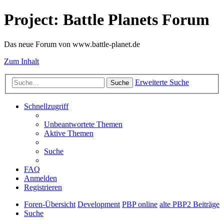
Project: Battle Planets Forum
Das neue Forum von www.battle-planet.de
Zum Inhalt
Erweiterte Suche
Suche
Schnellzugriff
Unbeantwortete Themen
Aktive Themen
Suche
FAQ
Anmelden
Registrieren
Foren-Übersicht
Development
PBP online
alte PBP2 Beiträge
Suche