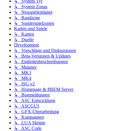
↳ System Tyr
↳ System Zonas
↳ Neuspielerplanet
↳ Randzone
↳ Sonderspielzonen
Karten und Spiele
↳ Karten
↳ Duelle
Development
↳ Vorschläge und Diskussionen
↳ Beta-Versionen & Updates
↳ Einheitenbeschreibungen
↳ Malaner
↳ MK3
↳ MK4
↳ ISG v2
↳ Homepage & PBEM Server
↳ Bugmeldungen
↳ ASC Entwicklung
↳ ASCGUI
↳ GFX-Überarbeitung
↳ Kampagnen
↳ LUA Skripte
↳ ASC Code