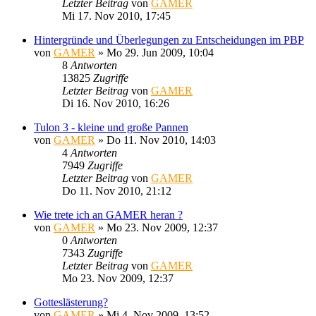
Letzter Beitrag
von
GAMER
Mi 17. Nov 2010, 17:45
Hintergründe und Überlegungen zu Entscheidungen im PBP
von
GAMER
»
Mo 29. Jun 2009, 10:04
8
Antworten
13825
Zugriffe
Letzter Beitrag
von
GAMER
Di 16. Nov 2010, 16:26
Tulon 3 - kleine und große Pannen
von
GAMER
»
Do 11. Nov 2010, 14:03
4
Antworten
7949
Zugriffe
Letzter Beitrag
von
GAMER
Do 11. Nov 2010, 21:12
Wie trete ich an GAMER heran ?
von
GAMER
»
Mo 23. Nov 2009, 12:37
0
Antworten
7343
Zugriffe
Letzter Beitrag
von
GAMER
Mo 23. Nov 2009, 12:37
Gotteslästerung?
von
GAMER
»
Mi 4. Nov 2009, 13:52