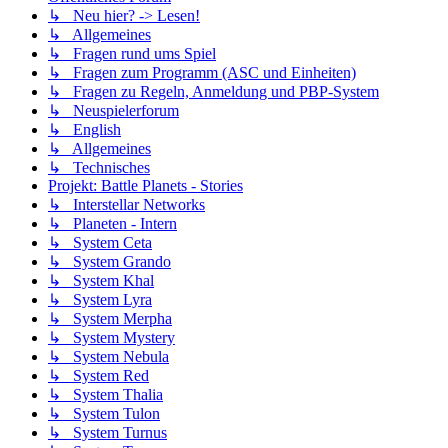
↳ Neu hier? -> Lesen!
↳ Allgemeines
↳ Fragen rund ums Spiel
↳ Fragen zum Programm (ASC und Einheiten)
↳ Fragen zu Regeln, Anmeldung und PBP-System
↳ Neuspielerforum
↳ English
↳ Allgemeines
↳ Technisches
Projekt: Battle Planets - Stories
↳ Interstellar Networks
↳ Planeten - Intern
↳ System Ceta
↳ System Grando
↳ System Khal
↳ System Lyra
↳ System Merpha
↳ System Mystery
↳ System Nebula
↳ System Red
↳ System Thalia
↳ System Tulon
↳ System Turnus