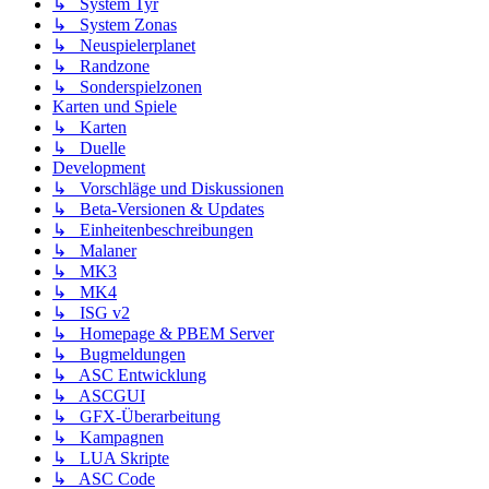
↳ System Tyr
↳ System Zonas
↳ Neuspielerplanet
↳ Randzone
↳ Sonderspielzonen
Karten und Spiele
↳ Karten
↳ Duelle
Development
↳ Vorschläge und Diskussionen
↳ Beta-Versionen & Updates
↳ Einheitenbeschreibungen
↳ Malaner
↳ MK3
↳ MK4
↳ ISG v2
↳ Homepage & PBEM Server
↳ Bugmeldungen
↳ ASC Entwicklung
↳ ASCGUI
↳ GFX-Überarbeitung
↳ Kampagnen
↳ LUA Skripte
↳ ASC Code