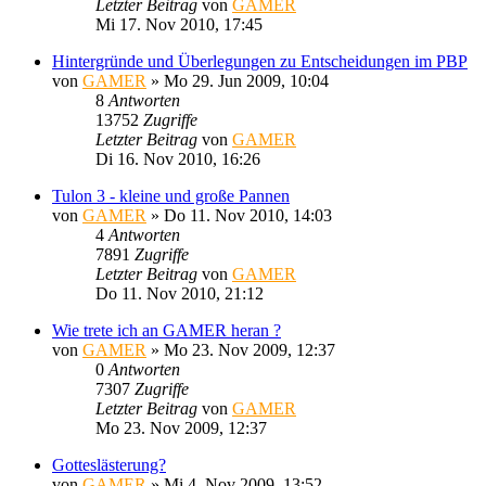
Letzter Beitrag
von
GAMER
Mi 17. Nov 2010, 17:45
Hintergründe und Überlegungen zu Entscheidungen im PBP
von
GAMER
»
Mo 29. Jun 2009, 10:04
8
Antworten
13752
Zugriffe
Letzter Beitrag
von
GAMER
Di 16. Nov 2010, 16:26
Tulon 3 - kleine und große Pannen
von
GAMER
»
Do 11. Nov 2010, 14:03
4
Antworten
7891
Zugriffe
Letzter Beitrag
von
GAMER
Do 11. Nov 2010, 21:12
Wie trete ich an GAMER heran ?
von
GAMER
»
Mo 23. Nov 2009, 12:37
0
Antworten
7307
Zugriffe
Letzter Beitrag
von
GAMER
Mo 23. Nov 2009, 12:37
Gotteslästerung?
von
GAMER
»
Mi 4. Nov 2009, 13:52