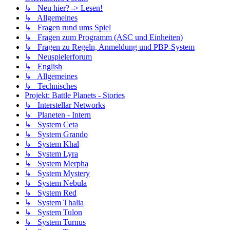
↳ Neu hier? -> Lesen!
↳ Allgemeines
↳ Fragen rund ums Spiel
↳ Fragen zum Programm (ASC und Einheiten)
↳ Fragen zu Regeln, Anmeldung und PBP-System
↳ Neuspielerforum
↳ English
↳ Allgemeines
↳ Technisches
Projekt: Battle Planets - Stories
↳ Interstellar Networks
↳ Planeten - Intern
↳ System Ceta
↳ System Grando
↳ System Khal
↳ System Lyra
↳ System Merpha
↳ System Mystery
↳ System Nebula
↳ System Red
↳ System Thalia
↳ System Tulon
↳ System Turnus