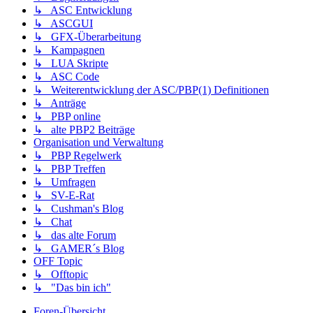
↳ ASC Entwicklung
↳ ASCGUI
↳ GFX-Überarbeitung
↳ Kampagnen
↳ LUA Skripte
↳ ASC Code
↳ Weiterentwicklung der ASC/PBP(1) Definitionen
↳ Anträge
↳ PBP online
↳ alte PBP2 Beiträge
Organisation und Verwaltung
↳ PBP Regelwerk
↳ PBP Treffen
↳ Umfragen
↳ SV-E-Rat
↳ Cushman's Blog
↳ Chat
↳ das alte Forum
↳ GAMER´s Blog
OFF Topic
↳ Offtopic
↳ "Das bin ich"
Foren-Übersicht