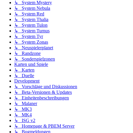
↳ System Mystery
↳ System Nebula
↳ System Red
↳ System Thalia
↳ System Tulon
↳ System Turnus
↳ System Tyr
↳ System Zonas
↳ Neuspielerplanet
↳ Randzone
↳ Sonderspielzonen
Karten und Spiele
↳ Karten
↳ Duelle
Development
↳ Vorschläge und Diskussionen
↳ Beta-Versionen & Updates
↳ Einheitenbeschreibungen
↳ Malaner
↳ MK3
↳ MK4
↳ ISG v2
↳ Homepage & PBEM Server
↳ Bugmeldungen