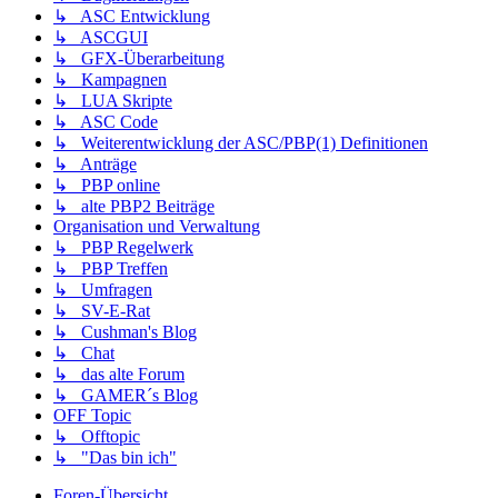
↳ ASC Entwicklung
↳ ASCGUI
↳ GFX-Überarbeitung
↳ Kampagnen
↳ LUA Skripte
↳ ASC Code
↳ Weiterentwicklung der ASC/PBP(1) Definitionen
↳ Anträge
↳ PBP online
↳ alte PBP2 Beiträge
Organisation und Verwaltung
↳ PBP Regelwerk
↳ PBP Treffen
↳ Umfragen
↳ SV-E-Rat
↳ Cushman's Blog
↳ Chat
↳ das alte Forum
↳ GAMER´s Blog
OFF Topic
↳ Offtopic
↳ "Das bin ich"
Foren-Übersicht