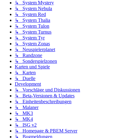
↳ System Mystery
↳ System Nebula
↳ System Red
↳ System Thalia
↳ System Tulon
↳ System Turnus
↳ System Tyr
↳ System Zonas
↳ Neuspielerplanet
↳ Randzone
↳ Sonderspielzonen
Karten und Spiele
↳ Karten
↳ Duelle
Development
↳ Vorschläge und Diskussionen
↳ Beta-Versionen & Updates
↳ Einheitenbeschreibungen
↳ Malaner
↳ MK3
↳ MK4
↳ ISG v2
↳ Homepage & PBEM Server
↳ Bugmeldungen