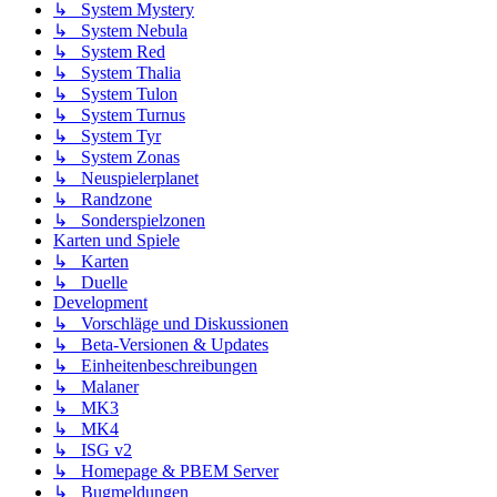
↳ System Mystery
↳ System Nebula
↳ System Red
↳ System Thalia
↳ System Tulon
↳ System Turnus
↳ System Tyr
↳ System Zonas
↳ Neuspielerplanet
↳ Randzone
↳ Sonderspielzonen
Karten und Spiele
↳ Karten
↳ Duelle
Development
↳ Vorschläge und Diskussionen
↳ Beta-Versionen & Updates
↳ Einheitenbeschreibungen
↳ Malaner
↳ MK3
↳ MK4
↳ ISG v2
↳ Homepage & PBEM Server
↳ Bugmeldungen