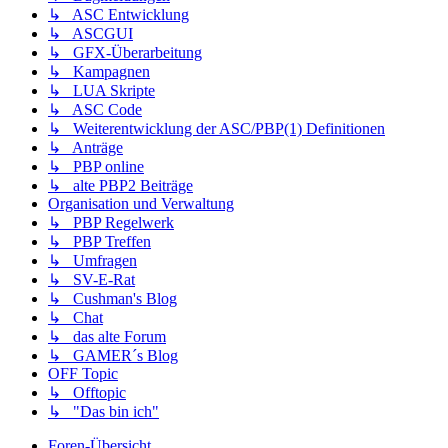
↳ ASC Entwicklung
↳ ASCGUI
↳ GFX-Überarbeitung
↳ Kampagnen
↳ LUA Skripte
↳ ASC Code
↳ Weiterentwicklung der ASC/PBP(1) Definitionen
↳ Anträge
↳ PBP online
↳ alte PBP2 Beiträge
Organisation und Verwaltung
↳ PBP Regelwerk
↳ PBP Treffen
↳ Umfragen
↳ SV-E-Rat
↳ Cushman's Blog
↳ Chat
↳ das alte Forum
↳ GAMER´s Blog
OFF Topic
↳ Offtopic
↳ "Das bin ich"
Foren-Übersicht