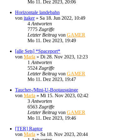
Mo 11. Dez 2023, 20:06
Horizontale landebahn
von
itaker
»
Sa 18. Jun 2022, 10:49
4
Antworten
7775
Zugriffe
Letzter Beitrag
von
GAMER
Mo 11. Dez 2023, 19:49
[alle Sets] *Spaceport*
von
Marla
»
Di 28. Nov 2023, 12:23
1
Antworten
5524
Zugriffe
Letzter Beitrag
von
GAMER
Mo 11. Dez 2023, 19:47
Taucher-/Mini-U-Bootausgänge
von
Marla
»
Mi 15. Nov 2023, 02:42
3
Antworten
6563
Zugriffe
Letzter Beitrag
von
GAMER
Mo 11. Dez 2023, 19:46
[TER] Raptor
von
Marla
»
Sa 18. Nov 2023, 20:44
1
Antworten