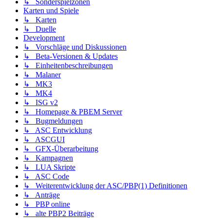
↳ Sonderspielzonen
Karten und Spiele
↳ Karten
↳ Duelle
Development
↳ Vorschläge und Diskussionen
↳ Beta-Versionen & Updates
↳ Einheitenbeschreibungen
↳ Malaner
↳ MK3
↳ MK4
↳ ISG v2
↳ Homepage & PBEM Server
↳ Bugmeldungen
↳ ASC Entwicklung
↳ ASCGUI
↳ GFX-Überarbeitung
↳ Kampagnen
↳ LUA Skripte
↳ ASC Code
↳ Weiterentwicklung der ASC/PBP(1) Definitionen
↳ Anträge
↳ PBP online
↳ alte PBP2 Beiträge