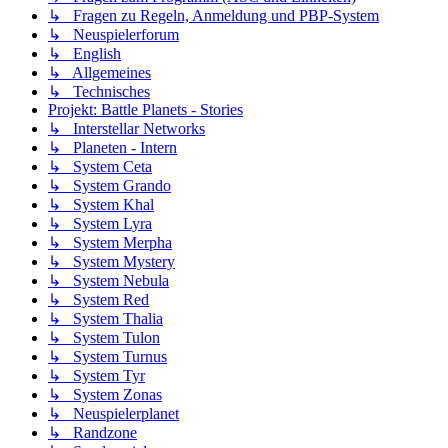
↳ Fragen zu Regeln, Anmeldung und PBP-System
↳ Neuspielerforum
↳ English
↳ Allgemeines
↳ Technisches
Projekt: Battle Planets - Stories
↳ Interstellar Networks
↳ Planeten - Intern
↳ System Ceta
↳ System Grando
↳ System Khal
↳ System Lyra
↳ System Merpha
↳ System Mystery
↳ System Nebula
↳ System Red
↳ System Thalia
↳ System Tulon
↳ System Turnus
↳ System Tyr
↳ System Zonas
↳ Neuspielerplanet
↳ Randzone