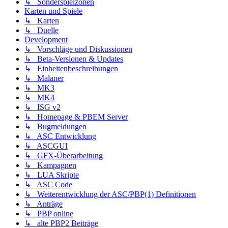
↳ Sonderspielzonen
Karten und Spiele
↳ Karten
↳ Duelle
Development
↳ Vorschläge und Diskussionen
↳ Beta-Versionen & Updates
↳ Einheitenbeschreibungen
↳ Malaner
↳ MK3
↳ MK4
↳ ISG v2
↳ Homepage & PBEM Server
↳ Bugmeldungen
↳ ASC Entwicklung
↳ ASCGUI
↳ GFX-Überarbeitung
↳ Kampagnen
↳ LUA Skripte
↳ ASC Code
↳ Weiterentwicklung der ASC/PBP(1) Definitionen
↳ Anträge
↳ PBP online
↳ alte PBP2 Beiträge