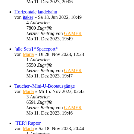
Mo 11. Dez 2023, 20:06
Horizontale landebahn
von
itaker
»
Sa 18. Jun 2022, 10:49
4
Antworten
7800
Zugriffe
Letzter Beitrag
von
GAMER
Mo 11. Dez 2023, 19:49
[alle Sets] *Spaceport*
von
Marla
»
Di 28. Nov 2023, 12:23
1
Antworten
5550
Zugriffe
Letzter Beitrag
von
GAMER
Mo 11. Dez 2023, 19:47
Taucher-/Mini-U-Bootausgänge
von
Marla
»
Mi 15. Nov 2023, 02:42
3
Antworten
6591
Zugriffe
Letzter Beitrag
von
GAMER
Mo 11. Dez 2023, 19:46
[TER] Raptor
von
Marla
»
Sa 18. Nov 2023, 20:44
1
Antworten