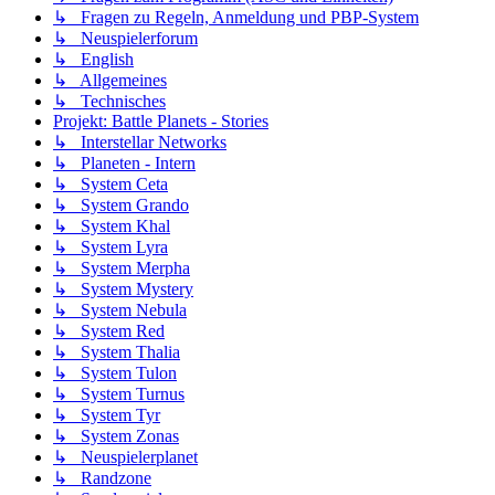
↳ Fragen zu Regeln, Anmeldung und PBP-System
↳ Neuspielerforum
↳ English
↳ Allgemeines
↳ Technisches
Projekt: Battle Planets - Stories
↳ Interstellar Networks
↳ Planeten - Intern
↳ System Ceta
↳ System Grando
↳ System Khal
↳ System Lyra
↳ System Merpha
↳ System Mystery
↳ System Nebula
↳ System Red
↳ System Thalia
↳ System Tulon
↳ System Turnus
↳ System Tyr
↳ System Zonas
↳ Neuspielerplanet
↳ Randzone