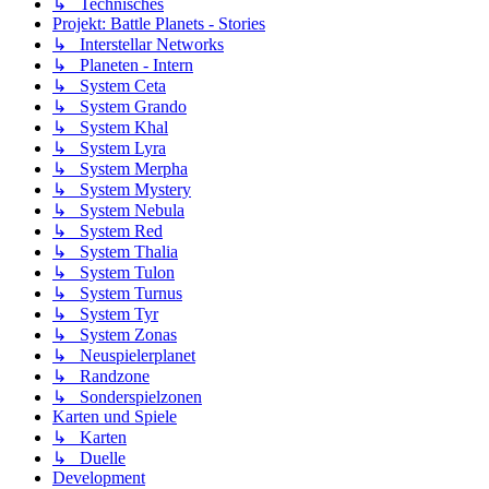
↳ Technisches
Projekt: Battle Planets - Stories
↳ Interstellar Networks
↳ Planeten - Intern
↳ System Ceta
↳ System Grando
↳ System Khal
↳ System Lyra
↳ System Merpha
↳ System Mystery
↳ System Nebula
↳ System Red
↳ System Thalia
↳ System Tulon
↳ System Turnus
↳ System Tyr
↳ System Zonas
↳ Neuspielerplanet
↳ Randzone
↳ Sonderspielzonen
Karten und Spiele
↳ Karten
↳ Duelle
Development