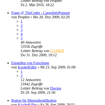
Letzter Beitrag
von
Prophet
Di 2. Mär 2010, 18:22
Frage @ TheCoder - CargoInfoPopupp
von
Prophet
»
Mo 28. Dez 2009, 02:20
1
2
3
4
5
40
Antworten
53556
Zugriffe
Letzter Beitrag
von
GAMER
Do 31. Dez 2009, 19:12
Einstellen von Forschung
von
KoolerKiller
»
Mi 23. Sep 2009, 01:09
1
2
12
Antworten
21842
Zugriffe
Letzter Beitrag
von
Davion
Di 29. Sep 2009, 21:36
Button für Minenidentifikation
von
KoolerKiller
»
Sa 26. Sep 2009, 20:51