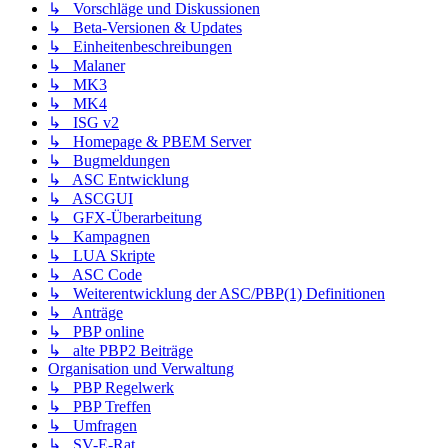
↳ Vorschläge und Diskussionen
↳ Beta-Versionen & Updates
↳ Einheitenbeschreibungen
↳ Malaner
↳ MK3
↳ MK4
↳ ISG v2
↳ Homepage & PBEM Server
↳ Bugmeldungen
↳ ASC Entwicklung
↳ ASCGUI
↳ GFX-Überarbeitung
↳ Kampagnen
↳ LUA Skripte
↳ ASC Code
↳ Weiterentwicklung der ASC/PBP(1) Definitionen
↳ Anträge
↳ PBP online
↳ alte PBP2 Beiträge
Organisation und Verwaltung
↳ PBP Regelwerk
↳ PBP Treffen
↳ Umfragen
↳ SV-E-Rat