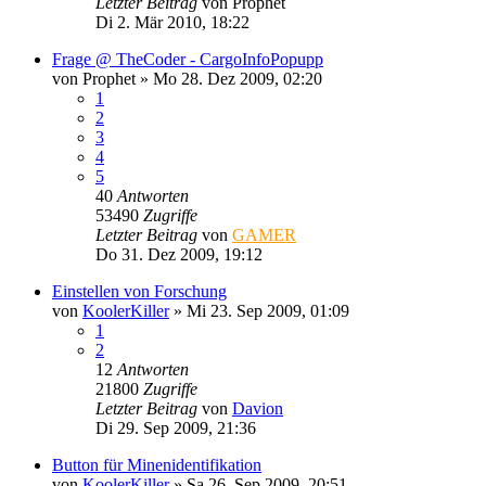
Letzter Beitrag
von
Prophet
Di 2. Mär 2010, 18:22
Frage @ TheCoder - CargoInfoPopupp
von
Prophet
»
Mo 28. Dez 2009, 02:20
1
2
3
4
5
40
Antworten
53490
Zugriffe
Letzter Beitrag
von
GAMER
Do 31. Dez 2009, 19:12
Einstellen von Forschung
von
KoolerKiller
»
Mi 23. Sep 2009, 01:09
1
2
12
Antworten
21800
Zugriffe
Letzter Beitrag
von
Davion
Di 29. Sep 2009, 21:36
Button für Minenidentifikation
von
KoolerKiller
»
Sa 26. Sep 2009, 20:51