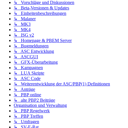
↳ Vorschläge und Diskussionen
↳ Beta-Versionen & Updates
↳ Einheitenbeschreibungen
↳ Malaner
↳ MK3
↳ MK4
↳ ISG v2
↳ Homepage & PBEM Server
↳ Bugmeldungen
↳ ASC Entwicklung
↳ ASCGUI
↳ GFX-Überarbeitung
↳ Kampagnen
↳ LUA Skripte
↳ ASC Code
↳ Weiterentwicklung der ASC/PBP(1) Definitionen
↳ Anträge
↳ PBP online
↳ alte PBP2 Beiträge
Organisation und Verwaltung
↳ PBP Regelwerk
↳ PBP Treffen
↳ Umfragen
↳ SV-E-Rat