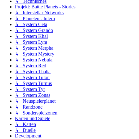
↳ Technisches
Projekt: Battle Planets - Stories
↳ Interstellar Networks
↳ Planeten - Intern
↳ System Ceta
↳ System Grando
↳ System Khal
↳ System Lyra
↳ System Merpha
↳ System Mystery
↳ System Nebula
↳ System Red
↳ System Thalia
↳ System Tulon
↳ System Turnus
↳ System Tyr
↳ System Zonas
↳ Neuspielerplanet
↳ Randzone
↳ Sonderspielzonen
Karten und Spiele
↳ Karten
↳ Duelle
Development