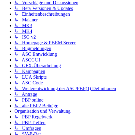
↳ Vorschläge und Diskussionen
↳ Beta-Versionen & Updates
↳ Einheitenbeschreibungen
↳ Malaner
↳ MK3
↳ MK4
↳ ISG v2
↳ Homepage & PBEM Server
↳ Bugmeldungen
↳ ASC Entwicklung
↳ ASCGUI
↳ GFX-Überarbeitung
↳ Kampagnen
↳ LUA Skripte
↳ ASC Code
↳ Weiterentwicklung der ASC/PBP(1) Definitionen
↳ Anträge
↳ PBP online
↳ alte PBP2 Beiträge
Organisation und Verwaltung
↳ PBP Regelwerk
↳ PBP Treffen
↳ Umfragen
↳ SV-E-Rat