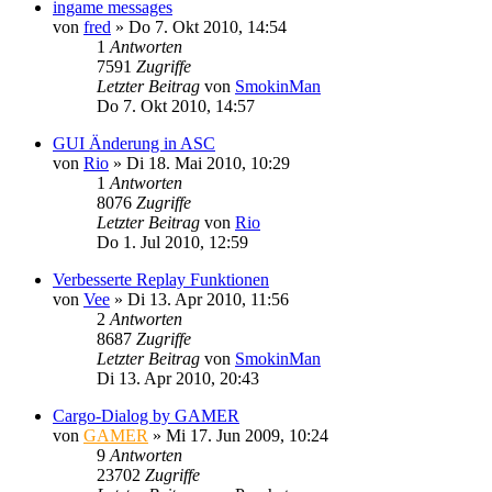
ingame messages
von
fred
»
Do 7. Okt 2010, 14:54
1
Antworten
7591
Zugriffe
Letzter Beitrag
von
SmokinMan
Do 7. Okt 2010, 14:57
GUI Änderung in ASC
von
Rio
»
Di 18. Mai 2010, 10:29
1
Antworten
8076
Zugriffe
Letzter Beitrag
von
Rio
Do 1. Jul 2010, 12:59
Verbesserte Replay Funktionen
von
Vee
»
Di 13. Apr 2010, 11:56
2
Antworten
8687
Zugriffe
Letzter Beitrag
von
SmokinMan
Di 13. Apr 2010, 20:43
Cargo-Dialog by GAMER
von
GAMER
»
Mi 17. Jun 2009, 10:24
9
Antworten
23702
Zugriffe