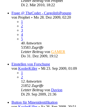
Letzter Beitrag
von
Prophet
Di 2. Mär 2010, 18:22
Frage @ TheCoder - CargoInfoPopupp
von
Prophet
»
Mo 28. Dez 2009, 02:20
1
2
3
4
5
40
Antworten
53583
Zugriffe
Letzter Beitrag
von
GAMER
Do 31. Dez 2009, 19:12
Einstellen von Forschung
von
KoolerKiller
»
Mi 23. Sep 2009, 01:09
1
2
12
Antworten
21852
Zugriffe
Letzter Beitrag
von
Davion
Di 29. Sep 2009, 21:36
Button für Minenidentifikation
von
KoolerKiller
»
Sa 26. Sep 2009, 20:51