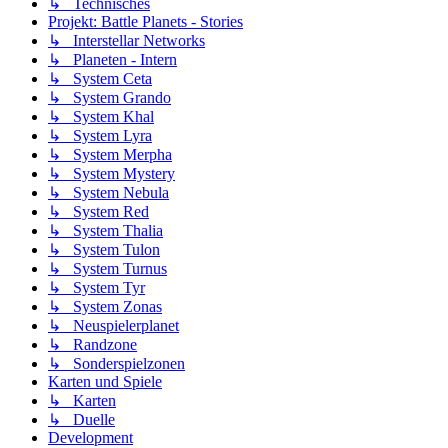
↳ Technisches
Projekt: Battle Planets - Stories
↳ Interstellar Networks
↳ Planeten - Intern
↳ System Ceta
↳ System Grando
↳ System Khal
↳ System Lyra
↳ System Merpha
↳ System Mystery
↳ System Nebula
↳ System Red
↳ System Thalia
↳ System Tulon
↳ System Turnus
↳ System Tyr
↳ System Zonas
↳ Neuspielerplanet
↳ Randzone
↳ Sonderspielzonen
Karten und Spiele
↳ Karten
↳ Duelle
Development