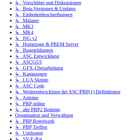
↳ Vorschläge und Diskussionen
↳ Beta-Versionen & Updates
↳ Einheitenbeschreibungen
↳ Malaner
↳ MK3
↳ MK4
↳ ISG v2
↳ Homepage & PBEM Server
↳ Bugmeldungen
↳ ASC Entwicklung
↳ ASCGUI
↳ GFX-Überarbeitung
↳ Kampagnen
↳ LUA Skripte
↳ ASC Code
↳ Weiterentwicklung der ASC/PBP(1) Definitionen
↳ Anträge
↳ PBP online
↳ alte PBP2 Beiträge
Organisation und Verwaltung
↳ PBP Regelwerk
↳ PBP Treffen
↳ Umfragen
↳ SV-E-Rat