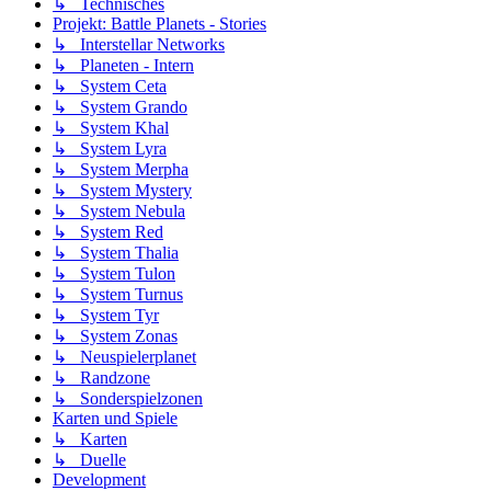
↳ Technisches
Projekt: Battle Planets - Stories
↳ Interstellar Networks
↳ Planeten - Intern
↳ System Ceta
↳ System Grando
↳ System Khal
↳ System Lyra
↳ System Merpha
↳ System Mystery
↳ System Nebula
↳ System Red
↳ System Thalia
↳ System Tulon
↳ System Turnus
↳ System Tyr
↳ System Zonas
↳ Neuspielerplanet
↳ Randzone
↳ Sonderspielzonen
Karten und Spiele
↳ Karten
↳ Duelle
Development