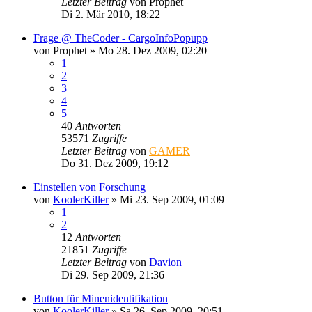
Letzter Beitrag
von
Prophet
Di 2. Mär 2010, 18:22
Frage @ TheCoder - CargoInfoPopupp
von
Prophet
»
Mo 28. Dez 2009, 02:20
1
2
3
4
5
40
Antworten
53571
Zugriffe
Letzter Beitrag
von
GAMER
Do 31. Dez 2009, 19:12
Einstellen von Forschung
von
KoolerKiller
»
Mi 23. Sep 2009, 01:09
1
2
12
Antworten
21851
Zugriffe
Letzter Beitrag
von
Davion
Di 29. Sep 2009, 21:36
Button für Minenidentifikation
von
KoolerKiller
»
Sa 26. Sep 2009, 20:51