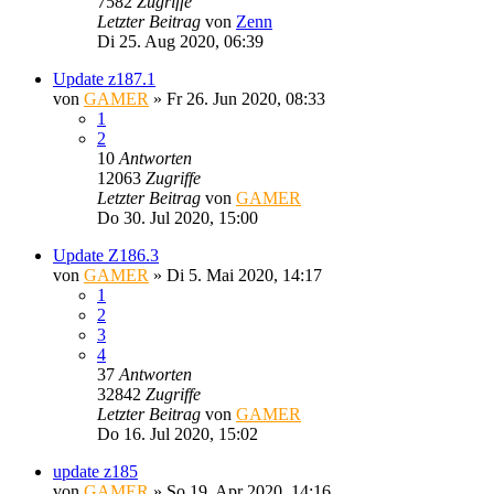
7582
Zugriffe
Letzter Beitrag
von
Zenn
Di 25. Aug 2020, 06:39
Update z187.1
von
GAMER
»
Fr 26. Jun 2020, 08:33
1
2
10
Antworten
12063
Zugriffe
Letzter Beitrag
von
GAMER
Do 30. Jul 2020, 15:00
Update Z186.3
von
GAMER
»
Di 5. Mai 2020, 14:17
1
2
3
4
37
Antworten
32842
Zugriffe
Letzter Beitrag
von
GAMER
Do 16. Jul 2020, 15:02
update z185
von
GAMER
»
So 19. Apr 2020, 14:16