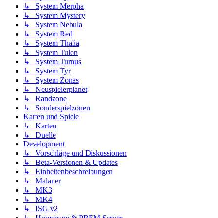
↳ System Merpha
↳ System Mystery
↳ System Nebula
↳ System Red
↳ System Thalia
↳ System Tulon
↳ System Turnus
↳ System Tyr
↳ System Zonas
↳ Neuspielerplanet
↳ Randzone
↳ Sonderspielzonen
Karten und Spiele
↳ Karten
↳ Duelle
Development
↳ Vorschläge und Diskussionen
↳ Beta-Versionen & Updates
↳ Einheitenbeschreibungen
↳ Malaner
↳ MK3
↳ MK4
↳ ISG v2
↳ Homepage & PBEM Server