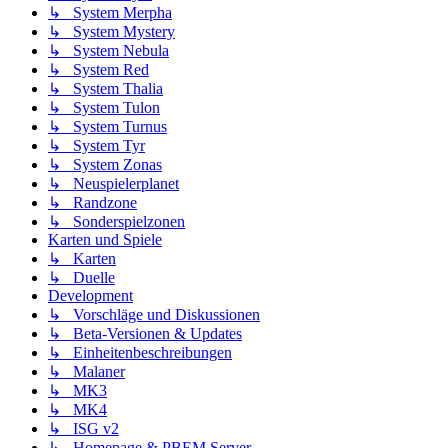
↳ System Merpha
↳ System Mystery
↳ System Nebula
↳ System Red
↳ System Thalia
↳ System Tulon
↳ System Turnus
↳ System Tyr
↳ System Zonas
↳ Neuspielerplanet
↳ Randzone
↳ Sonderspielzonen
Karten und Spiele
↳ Karten
↳ Duelle
Development
↳ Vorschläge und Diskussionen
↳ Beta-Versionen & Updates
↳ Einheitenbeschreibungen
↳ Malaner
↳ MK3
↳ MK4
↳ ISG v2
↳ Homepage & PBEM Server