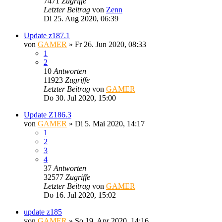
7471
Zugriffe
Letzter Beitrag
von
Zenn
Di 25. Aug 2020, 06:39
Update z187.1
von
GAMER
»
Fr 26. Jun 2020, 08:33
1
2
10
Antworten
11923
Zugriffe
Letzter Beitrag
von
GAMER
Do 30. Jul 2020, 15:00
Update Z186.3
von
GAMER
»
Di 5. Mai 2020, 14:17
1
2
3
4
37
Antworten
32577
Zugriffe
Letzter Beitrag
von
GAMER
Do 16. Jul 2020, 15:02
update z185
von
GAMER
»
So 19. Apr 2020, 14:16