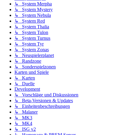
↳ System Merpha
↳ System Mystery
↳ System Nebula
↳ System Red
↳ System Thalia
↳ System Tulon
↳ System Turnus
↳ System Tyr
↳ System Zonas
↳ Neuspielerplanet
↳ Randzone
↳ Sonderspielzonen
Karten und Spiele
↳ Karten
↳ Duelle
Development
↳ Vorschläge und Diskussionen
↳ Beta-Versionen & Updates
↳ Einheitenbeschreibungen
↳ Malaner
↳ MK3
↳ MK4
↳ ISG v2
↳ Homepage & PBEM Server