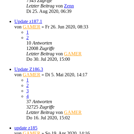
7543
Zugriffe
Letzter Beitrag
von
Zenn
Di 25. Aug 2020, 06:39
Update z187.1
von
GAMER
»
Fr 26. Jun 2020, 08:33
1
2
10
Antworten
12008
Zugriffe
Letzter Beitrag
von
GAMER
Do 30. Jul 2020, 15:00
Update Z186.3
von
GAMER
»
Di 5. Mai 2020, 14:17
1
2
3
4
37
Antworten
32725
Zugriffe
Letzter Beitrag
von
GAMER
Do 16. Jul 2020, 15:02
update z185
von
GAMER
»
So 19. Apr 2020, 14:16