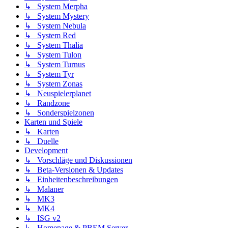
↳ System Merpha
↳ System Mystery
↳ System Nebula
↳ System Red
↳ System Thalia
↳ System Tulon
↳ System Turnus
↳ System Tyr
↳ System Zonas
↳ Neuspielerplanet
↳ Randzone
↳ Sonderspielzonen
Karten und Spiele
↳ Karten
↳ Duelle
Development
↳ Vorschläge und Diskussionen
↳ Beta-Versionen & Updates
↳ Einheitenbeschreibungen
↳ Malaner
↳ MK3
↳ MK4
↳ ISG v2
↳ Homepage & PBEM Server