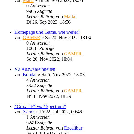
von
Marla
»
Di 26. Sep 2023, 18:56
0
Antworten
9965
Zugriffe
Letzter Beitrag
von
Marla
Di 26. Sep 2023, 18:56
Homepage und Game, wie weiter?
von
GAMER
»
So 20. Nov 2022, 18:04
0
Antworten
10681
Zugriffe
Letzter Beitrag
von
GAMER
So 20. Nov 2022, 18:04
V2 Auswahleinheiten
von
Bondar
»
Sa 5. Nov 2022, 18:03
4
Antworten
8922
Zugriffe
Letzter Beitrag
von
GAMER
Fr 18. Nov 2022, 18:29
*Crux TF* vs. *Spectrum*
von
Xarnis
»
Fr 22. Jul 2022, 09:46
1
Antworten
6249
Zugriffe
Letzter Beitrag
von
Excalibur
Sa 23. Jul 2022, 21:28