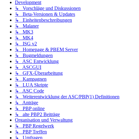
Development
↳ Vorschläge und Diskussionen
↳ Beta-Versionen & Updates
↳ Einheitenbeschreibungen
↳ Malaner
↳ MK3
↳ MK4
↳ ISG v2
↳ Homepage & PBEM Server
↳ Bugmeldungen
↳ ASC Entwicklung
↳ ASCGUI
↳ GFX-Überarbeitung
↳ Kampagnen
↳ LUA Skripte
↳ ASC Code
↳ Weiterentwicklung der ASC/PBP(1) Definitionen
↳ Anträge
↳ PBP online
↳ alte PBP2 Beiträge
Organisation und Verwaltung
↳ PBP Regelwerk
↳ PBP Treffen
↳ Umfragen