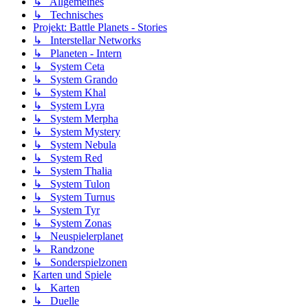
↳ Allgemeines
↳ Technisches
Projekt: Battle Planets - Stories
↳ Interstellar Networks
↳ Planeten - Intern
↳ System Ceta
↳ System Grando
↳ System Khal
↳ System Lyra
↳ System Merpha
↳ System Mystery
↳ System Nebula
↳ System Red
↳ System Thalia
↳ System Tulon
↳ System Turnus
↳ System Tyr
↳ System Zonas
↳ Neuspielerplanet
↳ Randzone
↳ Sonderspielzonen
Karten und Spiele
↳ Karten
↳ Duelle