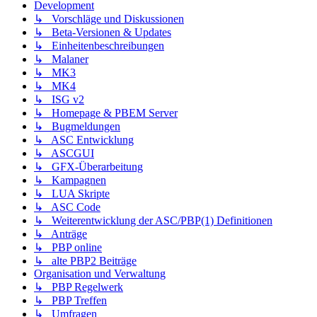
Development
↳ Vorschläge und Diskussionen
↳ Beta-Versionen & Updates
↳ Einheitenbeschreibungen
↳ Malaner
↳ MK3
↳ MK4
↳ ISG v2
↳ Homepage & PBEM Server
↳ Bugmeldungen
↳ ASC Entwicklung
↳ ASCGUI
↳ GFX-Überarbeitung
↳ Kampagnen
↳ LUA Skripte
↳ ASC Code
↳ Weiterentwicklung der ASC/PBP(1) Definitionen
↳ Anträge
↳ PBP online
↳ alte PBP2 Beiträge
Organisation und Verwaltung
↳ PBP Regelwerk
↳ PBP Treffen
↳ Umfragen