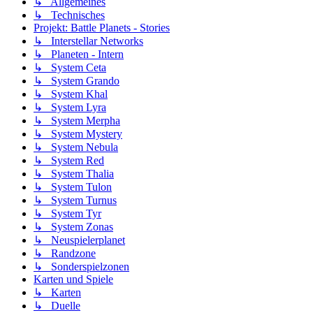
↳ Allgemeines
↳ Technisches
Projekt: Battle Planets - Stories
↳ Interstellar Networks
↳ Planeten - Intern
↳ System Ceta
↳ System Grando
↳ System Khal
↳ System Lyra
↳ System Merpha
↳ System Mystery
↳ System Nebula
↳ System Red
↳ System Thalia
↳ System Tulon
↳ System Turnus
↳ System Tyr
↳ System Zonas
↳ Neuspielerplanet
↳ Randzone
↳ Sonderspielzonen
Karten und Spiele
↳ Karten
↳ Duelle