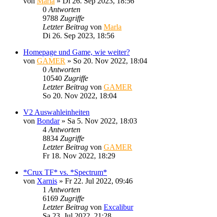
von
Marla
»
Di 26. Sep 2023, 18:56
0
Antworten
9788
Zugriffe
Letzter Beitrag
von
Marla
Di 26. Sep 2023, 18:56
Homepage und Game, wie weiter?
von
GAMER
»
So 20. Nov 2022, 18:04
0
Antworten
10540
Zugriffe
Letzter Beitrag
von
GAMER
So 20. Nov 2022, 18:04
V2 Auswahleinheiten
von
Bondar
»
Sa 5. Nov 2022, 18:03
4
Antworten
8834
Zugriffe
Letzter Beitrag
von
GAMER
Fr 18. Nov 2022, 18:29
*Crux TF* vs. *Spectrum*
von
Xarnis
»
Fr 22. Jul 2022, 09:46
1
Antworten
6169
Zugriffe
Letzter Beitrag
von
Excalibur
Sa 23. Jul 2022, 21:28