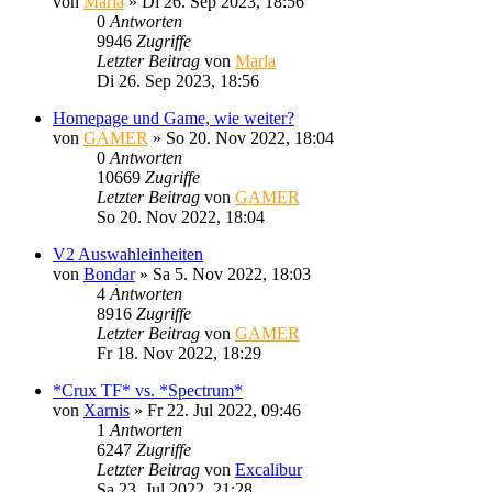
von
Marla
»
Di 26. Sep 2023, 18:56
0
Antworten
9946
Zugriffe
Letzter Beitrag
von
Marla
Di 26. Sep 2023, 18:56
Homepage und Game, wie weiter?
von
GAMER
»
So 20. Nov 2022, 18:04
0
Antworten
10669
Zugriffe
Letzter Beitrag
von
GAMER
So 20. Nov 2022, 18:04
V2 Auswahleinheiten
von
Bondar
»
Sa 5. Nov 2022, 18:03
4
Antworten
8916
Zugriffe
Letzter Beitrag
von
GAMER
Fr 18. Nov 2022, 18:29
*Crux TF* vs. *Spectrum*
von
Xarnis
»
Fr 22. Jul 2022, 09:46
1
Antworten
6247
Zugriffe
Letzter Beitrag
von
Excalibur
Sa 23. Jul 2022, 21:28