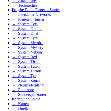
↳ Allgemeines
↳ Technisches
Projekt: Battle Planets - Stories
↳ Interstellar Networks
↳ Planeten - Intern
↳ System Ceta
↳ System Grando
↳ System Khal
↳ System Lyra
↳ System Merpha
↳ System Mystery
↳ System Nebula
↳ System Red
↳ System Thalia
↳ System Tulon
↳ System Turnus
↳ System Tyr
↳ System Zonas
↳ Neuspielerplanet
↳ Randzone
↳ Sonderspielzonen
Karten und Spiele
↳ Karten
↳ Duelle