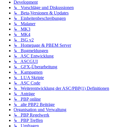
Development
↳ Vorschläge und Diskussionen
↳ Beta-Versionen & Updates
↳ Einheitenbeschreibungen
↳ Malaner
↳ MK3
↳ MK4
↳ ISG v2
↳ Homepage & PBEM Server
↳ Bugmeldungen
↳ ASC Entwicklung
↳ ASCGUI
↳ GFX-Überarbeitung
↳ Kampagnen
↳ LUA Skripte
↳ ASC Code
↳ Weiterentwicklung der ASC/PBP(1) Definitionen
↳ Anträge
↳ PBP online
↳ alte PBP2 Beiträge
Organisation und Verwaltung
↳ PBP Regelwerk
↳ PBP Treffen
↳ Umfragen