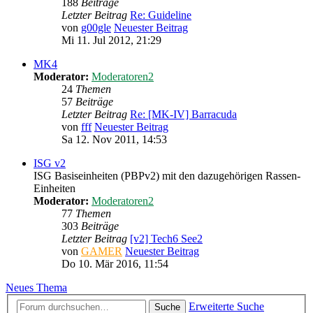
188
Beiträge
Letzter Beitrag
Re: Guideline
von
g00gle
Neuester Beitrag
Mi 11. Jul 2012, 21:29
MK4
Moderator:
Moderatoren2
24
Themen
57
Beiträge
Letzter Beitrag
Re: [MK-IV] Barracuda
von
fff
Neuester Beitrag
Sa 12. Nov 2011, 14:53
ISG v2
ISG Basiseinheiten (PBPv2) mit den dazugehörigen Rassen-
Einheiten
Moderator:
Moderatoren2
77
Themen
303
Beiträge
Letzter Beitrag
[v2] Tech6 See2
von
GAMER
Neuester Beitrag
Do 10. Mär 2016, 11:54
Neues Thema
Erweiterte Suche
Suche