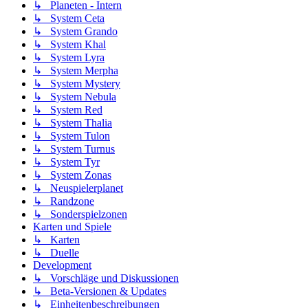
↳ Planeten - Intern
↳ System Ceta
↳ System Grando
↳ System Khal
↳ System Lyra
↳ System Merpha
↳ System Mystery
↳ System Nebula
↳ System Red
↳ System Thalia
↳ System Tulon
↳ System Turnus
↳ System Tyr
↳ System Zonas
↳ Neuspielerplanet
↳ Randzone
↳ Sonderspielzonen
Karten und Spiele
↳ Karten
↳ Duelle
Development
↳ Vorschläge und Diskussionen
↳ Beta-Versionen & Updates
↳ Einheitenbeschreibungen