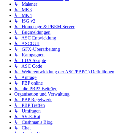
↳ Malaner
↳ MK3
↳ MK4
↳ ISG v2
↳ Homepage & PBEM Server
↳ Bugmeldungen
↳ ASC Entwicklung
↳ ASCGUI
↳ GFX-Überarbeitung
↳ Kampagnen
↳ LUA Skripte
↳ ASC Code
↳ Weiterentwicklung der ASC/PBP(1) Definitionen
↳ Anträge
↳ PBP online
↳ alte PBP2 Beiträge
Organisation und Verwaltung
↳ PBP Regelwerk
↳ PBP Treffen
↳ Umfragen
↳ SV-E-Rat
↳ Cushman's Blog
↳ Chat