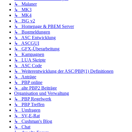
↳ Malaner
↳ MK3
↳ MK4
↳ ISG v2
↳ Homepage & PBEM Server
↳ Bugmeldungen
↳ ASC Entwicklung
↳ ASCGUI
↳ GFX-Überarbeitung
↳ Kampagnen
↳ LUA Skripte
↳ ASC Code
↳ Weiterentwicklung der ASC/PBP(1) Definitionen
↳ Anträge
↳ PBP online
↳ alte PBP2 Beiträge
Organisation und Verwaltung
↳ PBP Regelwerk
↳ PBP Treffen
↳ Umfragen
↳ SV-E-Rat
↳ Cushman's Blog
↳ Chat