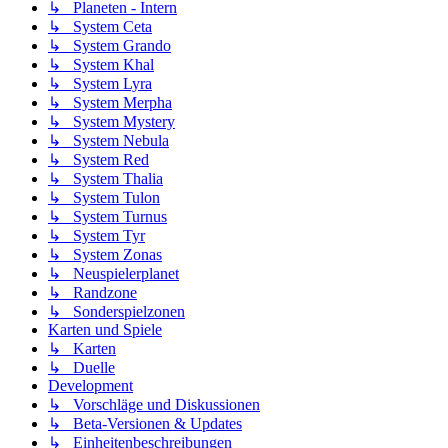
↳ Planeten - Intern
↳ System Ceta
↳ System Grando
↳ System Khal
↳ System Lyra
↳ System Merpha
↳ System Mystery
↳ System Nebula
↳ System Red
↳ System Thalia
↳ System Tulon
↳ System Turnus
↳ System Tyr
↳ System Zonas
↳ Neuspielerplanet
↳ Randzone
↳ Sonderspielzonen
Karten und Spiele
↳ Karten
↳ Duelle
Development
↳ Vorschläge und Diskussionen
↳ Beta-Versionen & Updates
↳ Einheitenbeschreibungen