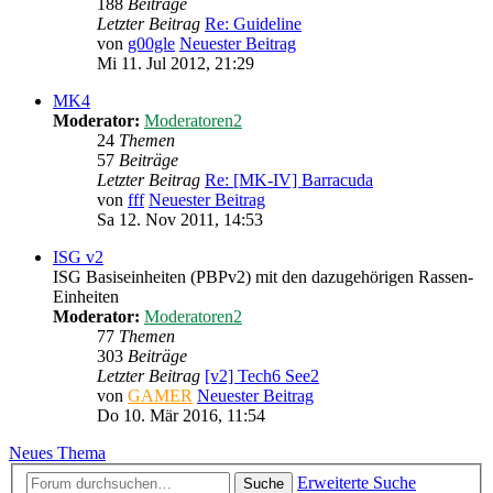
188
Beiträge
Letzter Beitrag
Re: Guideline
von
g00gle
Neuester Beitrag
Mi 11. Jul 2012, 21:29
MK4
Moderator:
Moderatoren2
24
Themen
57
Beiträge
Letzter Beitrag
Re: [MK-IV] Barracuda
von
fff
Neuester Beitrag
Sa 12. Nov 2011, 14:53
ISG v2
ISG Basiseinheiten (PBPv2) mit den dazugehörigen Rassen-
Einheiten
Moderator:
Moderatoren2
77
Themen
303
Beiträge
Letzter Beitrag
[v2] Tech6 See2
von
GAMER
Neuester Beitrag
Do 10. Mär 2016, 11:54
Neues Thema
Erweiterte Suche
Suche