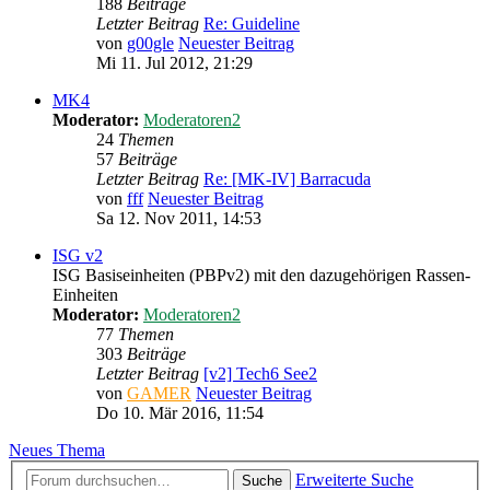
188
Beiträge
Letzter Beitrag
Re: Guideline
von
g00gle
Neuester Beitrag
Mi 11. Jul 2012, 21:29
MK4
Moderator:
Moderatoren2
24
Themen
57
Beiträge
Letzter Beitrag
Re: [MK-IV] Barracuda
von
fff
Neuester Beitrag
Sa 12. Nov 2011, 14:53
ISG v2
ISG Basiseinheiten (PBPv2) mit den dazugehörigen Rassen-
Einheiten
Moderator:
Moderatoren2
77
Themen
303
Beiträge
Letzter Beitrag
[v2] Tech6 See2
von
GAMER
Neuester Beitrag
Do 10. Mär 2016, 11:54
Neues Thema
Erweiterte Suche
Suche