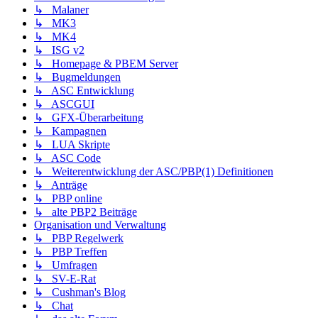
↳ Malaner
↳ MK3
↳ MK4
↳ ISG v2
↳ Homepage & PBEM Server
↳ Bugmeldungen
↳ ASC Entwicklung
↳ ASCGUI
↳ GFX-Überarbeitung
↳ Kampagnen
↳ LUA Skripte
↳ ASC Code
↳ Weiterentwicklung der ASC/PBP(1) Definitionen
↳ Anträge
↳ PBP online
↳ alte PBP2 Beiträge
Organisation und Verwaltung
↳ PBP Regelwerk
↳ PBP Treffen
↳ Umfragen
↳ SV-E-Rat
↳ Cushman's Blog
↳ Chat