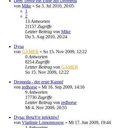
Dem Terror ein Ende auf Dromeda
von
Mike
»
Sa 3. Jul 2010, 20:05
1
2
13
Antworten
21157
Zugriffe
Letzter Beitrag
von
Mike
Do 5. Aug 2010, 20:24
Dyna
von
GAMER
»
So 15. Nov 2009, 12:22
0
Antworten
8214
Zugriffe
Letzter Beitrag
von
GAMER
So 15. Nov 2009, 12:22
Dromeda - der erste Kampf
von
redhorse
»
Mi 16. Sep 2009, 14:16
9
Antworten
17730
Zugriffe
Letzter Beitrag
von
redhorse
Mi 4. Nov 2009, 20:55
Dyna: BetaYrr infektiös?
von
Vladimir Lomonnosow
»
Mi 17. Jun 2009, 19:44
1
Antworten