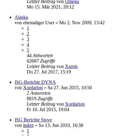
Letzter Beitrag
von
Omega
Mo 15. Mär 2021, 20:12
Alaska
von
ehemaliger User
»
Mo 2. Nov 2009, 13:42
1
2
3
4
5
44
Antworten
62687
Zugriffe
Letzter Beitrag
von
Xarnis
Do 27. Jul 2017, 15:19
ISG-Berichte DYNA
von
Xordarion
»
Sa 27. Jun 2015, 10:50
2
Antworten
8819
Zugriffe
Letzter Beitrag
von
Xordarion
Fr 10. Jul 2015, 19:04
ISG Berichte Stove
von
itaker
»
So 13. Jun 2010, 16:38
1