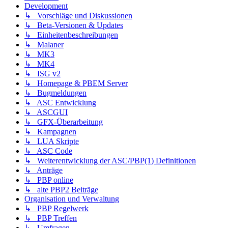
Development
↳ Vorschläge und Diskussionen
↳ Beta-Versionen & Updates
↳ Einheitenbeschreibungen
↳ Malaner
↳ MK3
↳ MK4
↳ ISG v2
↳ Homepage & PBEM Server
↳ Bugmeldungen
↳ ASC Entwicklung
↳ ASCGUI
↳ GFX-Überarbeitung
↳ Kampagnen
↳ LUA Skripte
↳ ASC Code
↳ Weiterentwicklung der ASC/PBP(1) Definitionen
↳ Anträge
↳ PBP online
↳ alte PBP2 Beiträge
Organisation und Verwaltung
↳ PBP Regelwerk
↳ PBP Treffen
↳ Umfragen