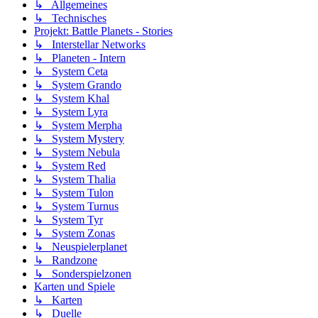
↳ Allgemeines
↳ Technisches
Projekt: Battle Planets - Stories
↳ Interstellar Networks
↳ Planeten - Intern
↳ System Ceta
↳ System Grando
↳ System Khal
↳ System Lyra
↳ System Merpha
↳ System Mystery
↳ System Nebula
↳ System Red
↳ System Thalia
↳ System Tulon
↳ System Turnus
↳ System Tyr
↳ System Zonas
↳ Neuspielerplanet
↳ Randzone
↳ Sonderspielzonen
Karten und Spiele
↳ Karten
↳ Duelle