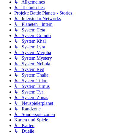
↳ Allgemeines
↳ Technisches
Projekt: Battle Planets - Stories
↳ Interstellar Networks
↳ Planeten - Intern
↳ System Ceta
↳ System Grando
↳ System Khal
↳ System Lyra
↳ System Merpha
↳ System Mystery
↳ System Nebula
↳ System Red
↳ System Thalia
↳ System Tulon
↳ System Turnus
↳ System Tyr
↳ System Zonas
↳ Neuspielerplanet
↳ Randzone
↳ Sonderspielzonen
Karten und Spiele
↳ Karten
↳ Duelle