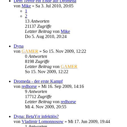
Dem Terror ein Ende auf Dromeda
von
Mike
»
Sa 3. Jul 2010, 20:05
1
2
13
Antworten
21137
Zugriffe
Letzter Beitrag
von
Mike
Do 5. Aug 2010, 20:24
Dyna
von
GAMER
»
So 15. Nov 2009, 12:22
0
Antworten
8198
Zugriffe
Letzter Beitrag
von
GAMER
So 15. Nov 2009, 12:22
Dromeda - der erste Kampf
von
redhorse
»
Mi 16. Sep 2009, 14:16
9
Antworten
17712
Zugriffe
Letzter Beitrag
von
redhorse
Mi 4. Nov 2009, 20:55
Dyna: BetaYrr infektiös?
von
Vladimir Lomonnosow
»
Mi 17. Jun 2009, 19:44
1
Antworten