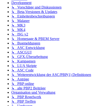
Development
↳ Vorschläge und Diskussionen
↳ Beta-Versionen & Updates
↳ Einheitenbeschreibungen
↳ Malaner
↳ MK3
↳ MK4
↳ ISG v2
↳ Homepage & PBEM Server
↳ Bugmeldungen
↳ ASC Entwicklung
↳ ASCGUI
↳ GFX-Überarbeitung
↳ Kampagnen
↳ LUA Skripte
↳ ASC Code
↳ Weiterentwicklung der ASC/PBP(1) Definitionen
↳ Anträge
↳ PBP online
↳ alte PBP2 Beiträge
Organisation und Verwaltung
↳ PBP Regelwerk
↳ PBP Treffen
↳ Umfragen