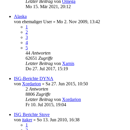
Letzter Beitrag
von
Omega
Mo 15. Mär 2021, 20:12
Alaska
von
ehemaliger User
»
Mo 2. Nov 2009, 13:42
1
2
3
4
5
44
Antworten
62651
Zugriffe
Letzter Beitrag
von
Xarnis
Do 27. Jul 2017, 15:19
ISG-Berichte DYNA
von
Xordarion
»
Sa 27. Jun 2015, 10:50
2
Antworten
8806
Zugriffe
Letzter Beitrag
von
Xordarion
Fr 10. Jul 2015, 19:04
ISG Berichte Stove
von
itaker
»
So 13. Jun 2010, 16:38
1