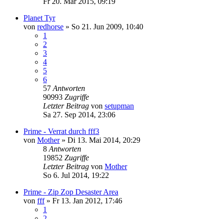
Fr 20. Mär 2015, 09:19
Planet Tyr
von
redhorse
»
So 21. Jun 2009, 10:40
1
2
3
4
5
6
57
Antworten
90993
Zugriffe
Letzter Beitrag
von
setupman
Sa 27. Sep 2014, 23:06
Prime - Verrat durch fff3
von
Mother
»
Di 13. Mai 2014, 20:29
8
Antworten
19852
Zugriffe
Letzter Beitrag
von
Mother
So 6. Jul 2014, 19:22
Prime - Zip Zop Desaster Area
von
fff
»
Fr 13. Jan 2012, 17:46
1
2