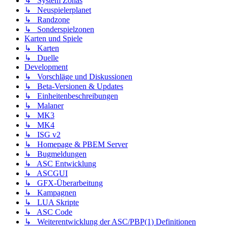
↳ System Zonas
↳ Neuspielerplanet
↳ Randzone
↳ Sonderspielzonen
Karten und Spiele
↳ Karten
↳ Duelle
Development
↳ Vorschläge und Diskussionen
↳ Beta-Versionen & Updates
↳ Einheitenbeschreibungen
↳ Malaner
↳ MK3
↳ MK4
↳ ISG v2
↳ Homepage & PBEM Server
↳ Bugmeldungen
↳ ASC Entwicklung
↳ ASCGUI
↳ GFX-Überarbeitung
↳ Kampagnen
↳ LUA Skripte
↳ ASC Code
↳ Weiterentwicklung der ASC/PBP(1) Definitionen