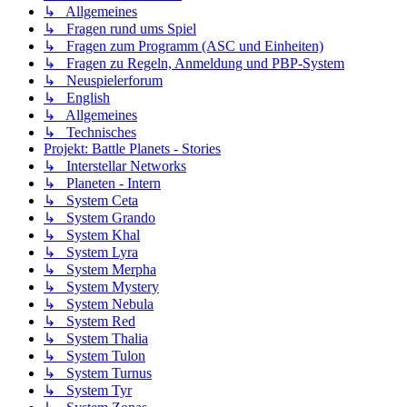
↳ Allgemeines
↳ Fragen rund ums Spiel
↳ Fragen zum Programm (ASC und Einheiten)
↳ Fragen zu Regeln, Anmeldung und PBP-System
↳ Neuspielerforum
↳ English
↳ Allgemeines
↳ Technisches
Projekt: Battle Planets - Stories
↳ Interstellar Networks
↳ Planeten - Intern
↳ System Ceta
↳ System Grando
↳ System Khal
↳ System Lyra
↳ System Merpha
↳ System Mystery
↳ System Nebula
↳ System Red
↳ System Thalia
↳ System Tulon
↳ System Turnus
↳ System Tyr