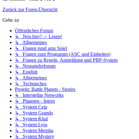
Zurück zur Foren-Übersicht
Gehe zu
Öffentliches Forum
↳ Neu hier? -> Lesen!
↳ Allgemeines
↳ Fragen rund ums Spiel
↳ Fragen zum Programm (ASC und Einheiten)
↳ Fragen zu Regeln, Anmeldung und PBP-System
↳ Neuspielerforum
↳ English
↳ Allgemeines
↳ Technisches
Projekt: Battle Planets - Stories
↳ Interstellar Networks
↳ Planeten - Intern
↳ System Ceta
↳ System Grando
↳ System Khal
↳ System Lyra
↳ System Merpha
↳ System Mystery