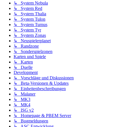
↳ System Nebula
↳ System Red
↳ System Thalia
↳ System Tulon
↳ System Turnus
↳ System Tyr
↳ System Zonas
↳ Neuspielerplanet
↳ Randzone
↳ Sonderspielzonen
Karten und Spiele
↳ Karten
↳ Duelle
Development
↳ Vorschläge und Diskussionen
↳ Beta-Versionen & Updates
↳ Einheitenbeschreibungen
↳ Malaner
↳ MK3
↳ MK4
↳ ISG v2
↳ Homepage & PBEM Server
↳ Bugmeldungen
↳ ASC Entwicklung