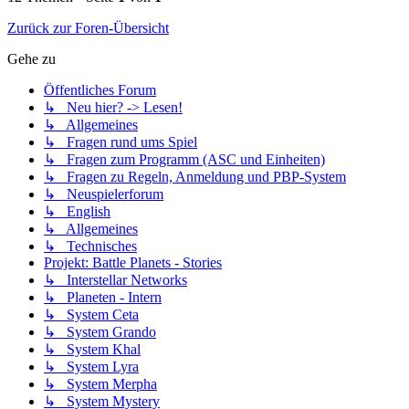
Zurück zur Foren-Übersicht
Gehe zu
Öffentliches Forum
↳ Neu hier? -> Lesen!
↳ Allgemeines
↳ Fragen rund ums Spiel
↳ Fragen zum Programm (ASC und Einheiten)
↳ Fragen zu Regeln, Anmeldung und PBP-System
↳ Neuspielerforum
↳ English
↳ Allgemeines
↳ Technisches
Projekt: Battle Planets - Stories
↳ Interstellar Networks
↳ Planeten - Intern
↳ System Ceta
↳ System Grando
↳ System Khal
↳ System Lyra
↳ System Merpha
↳ System Mystery