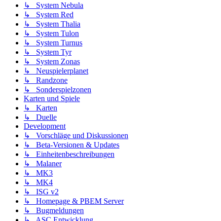
↳ System Nebula
↳ System Red
↳ System Thalia
↳ System Tulon
↳ System Turnus
↳ System Tyr
↳ System Zonas
↳ Neuspielerplanet
↳ Randzone
↳ Sonderspielzonen
Karten und Spiele
↳ Karten
↳ Duelle
Development
↳ Vorschläge und Diskussionen
↳ Beta-Versionen & Updates
↳ Einheitenbeschreibungen
↳ Malaner
↳ MK3
↳ MK4
↳ ISG v2
↳ Homepage & PBEM Server
↳ Bugmeldungen
↳ ASC Entwicklung