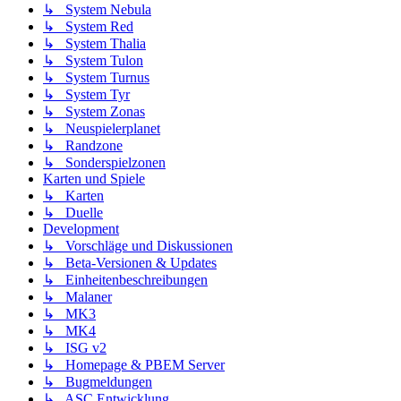
↳ System Nebula
↳ System Red
↳ System Thalia
↳ System Tulon
↳ System Turnus
↳ System Tyr
↳ System Zonas
↳ Neuspielerplanet
↳ Randzone
↳ Sonderspielzonen
Karten und Spiele
↳ Karten
↳ Duelle
Development
↳ Vorschläge und Diskussionen
↳ Beta-Versionen & Updates
↳ Einheitenbeschreibungen
↳ Malaner
↳ MK3
↳ MK4
↳ ISG v2
↳ Homepage & PBEM Server
↳ Bugmeldungen
↳ ASC Entwicklung