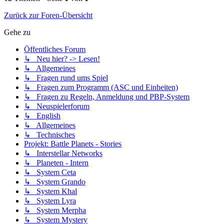
Zurück zur Foren-Übersicht
Gehe zu
Öffentliches Forum
↳ Neu hier? -> Lesen!
↳ Allgemeines
↳ Fragen rund ums Spiel
↳ Fragen zum Programm (ASC und Einheiten)
↳ Fragen zu Regeln, Anmeldung und PBP-System
↳ Neuspielerforum
↳ English
↳ Allgemeines
↳ Technisches
Projekt: Battle Planets - Stories
↳ Interstellar Networks
↳ Planeten - Intern
↳ System Ceta
↳ System Grando
↳ System Khal
↳ System Lyra
↳ System Merpha
↳ System Mystery