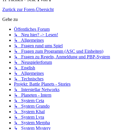
Zurück zur Foren-Übersicht
Gehe zu
Öffentliches Forum
↳ Neu hier? -> Lesen!
↳ Allgemeines
↳ Fragen rund ums Spiel
↳ Fragen zum Programm (ASC und Einheiten)
↳ Fragen zu Regeln, Anmeldung und PBP-System
↳ Neuspielerforum
↳ English
↳ Allgemeines
↳ Technisches
Projekt: Battle Planets - Stories
↳ Interstellar Networks
↳ Planeten - Intern
↳ System Ceta
↳ System Grando
↳ System Khal
↳ System Lyra
↳ System Merpha
↳ System Mystery