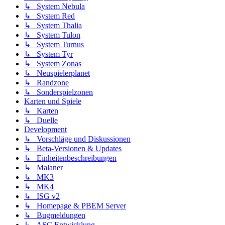
↳ System Nebula
↳ System Red
↳ System Thalia
↳ System Tulon
↳ System Turnus
↳ System Tyr
↳ System Zonas
↳ Neuspielerplanet
↳ Randzone
↳ Sonderspielzonen
Karten und Spiele
↳ Karten
↳ Duelle
Development
↳ Vorschläge und Diskussionen
↳ Beta-Versionen & Updates
↳ Einheitenbeschreibungen
↳ Malaner
↳ MK3
↳ MK4
↳ ISG v2
↳ Homepage & PBEM Server
↳ Bugmeldungen
↳ ASC Entwicklung