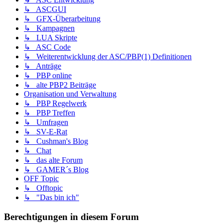
↳ ASCGUI
↳ GFX-Überarbeitung
↳ Kampagnen
↳ LUA Skripte
↳ ASC Code
↳ Weiterentwicklung der ASC/PBP(1) Definitionen
↳ Anträge
↳ PBP online
↳ alte PBP2 Beiträge
Organisation und Verwaltung
↳ PBP Regelwerk
↳ PBP Treffen
↳ Umfragen
↳ SV-E-Rat
↳ Cushman's Blog
↳ Chat
↳ das alte Forum
↳ GAMER´s Blog
OFF Topic
↳ Offtopic
↳ "Das bin ich"
Berechtigungen in diesem Forum