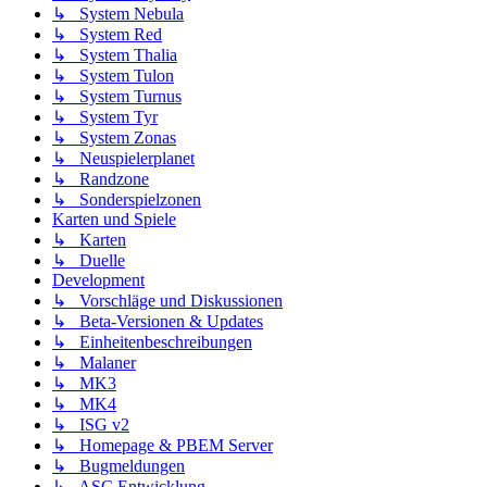
↳ System Nebula
↳ System Red
↳ System Thalia
↳ System Tulon
↳ System Turnus
↳ System Tyr
↳ System Zonas
↳ Neuspielerplanet
↳ Randzone
↳ Sonderspielzonen
Karten und Spiele
↳ Karten
↳ Duelle
Development
↳ Vorschläge und Diskussionen
↳ Beta-Versionen & Updates
↳ Einheitenbeschreibungen
↳ Malaner
↳ MK3
↳ MK4
↳ ISG v2
↳ Homepage & PBEM Server
↳ Bugmeldungen
↳ ASC Entwicklung