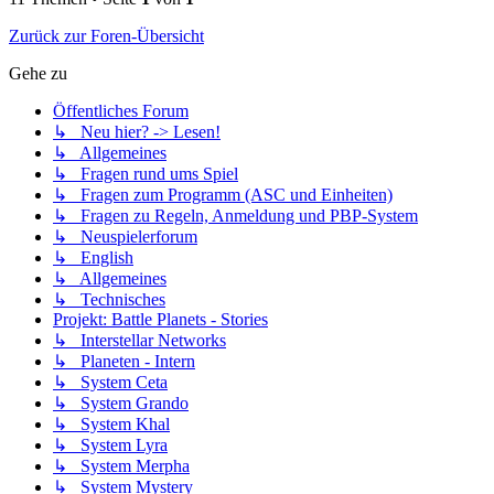
Zurück zur Foren-Übersicht
Gehe zu
Öffentliches Forum
↳ Neu hier? -> Lesen!
↳ Allgemeines
↳ Fragen rund ums Spiel
↳ Fragen zum Programm (ASC und Einheiten)
↳ Fragen zu Regeln, Anmeldung und PBP-System
↳ Neuspielerforum
↳ English
↳ Allgemeines
↳ Technisches
Projekt: Battle Planets - Stories
↳ Interstellar Networks
↳ Planeten - Intern
↳ System Ceta
↳ System Grando
↳ System Khal
↳ System Lyra
↳ System Merpha
↳ System Mystery