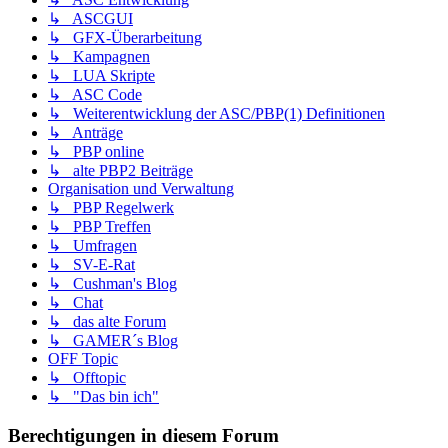
↳ ASCGUI
↳ GFX-Überarbeitung
↳ Kampagnen
↳ LUA Skripte
↳ ASC Code
↳ Weiterentwicklung der ASC/PBP(1) Definitionen
↳ Anträge
↳ PBP online
↳ alte PBP2 Beiträge
Organisation und Verwaltung
↳ PBP Regelwerk
↳ PBP Treffen
↳ Umfragen
↳ SV-E-Rat
↳ Cushman's Blog
↳ Chat
↳ das alte Forum
↳ GAMER´s Blog
OFF Topic
↳ Offtopic
↳ "Das bin ich"
Berechtigungen in diesem Forum