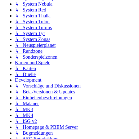
↳ System Nebula
↳ System Red
↳ System Thalia
↳ System Tulon
↳ System Turnus
↳ System Tyr
↳ System Zonas
↳ Neuspielerplanet
↳ Randzone
↳ Sonderspielzonen
Karten und Spiele
↳ Karten
↳ Duelle
Development
↳ Vorschläge und Diskussionen
↳ Beta-Versionen & Updates
↳ Einheitenbeschreibungen
↳ Malaner
↳ MK3
↳ MK4
↳ ISG v2
↳ Homepage & PBEM Server
↳ Bugmeldungen
↳ ASC Entwicklung