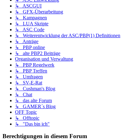
↳ ASCGUI
↳ GFX-Überarbeitung
↳ Kampagnen
↳ LUA Skripte
↳ ASC Code
↳ Weiterentwicklung der ASC/PBP(1) Definitionen
↳ Anträge
↳ PBP online
↳ alte PBP2 Beiträge
Organisation und Verwaltung
↳ PBP Regelwerk
↳ PBP Treffen
↳ Umfragen
↳ SV-E-Rat
↳ Cushman's Blog
↳ Chat
↳ das alte Forum
↳ GAMER´s Blog
OFF Topic
↳ Offtopic
↳ "Das bin ich"
Berechtigungen in diesem Forum