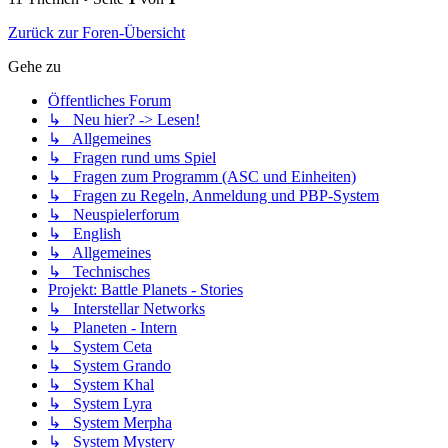
Zurück zur Foren-Übersicht
Gehe zu
Öffentliches Forum
↳ Neu hier? -> Lesen!
↳ Allgemeines
↳ Fragen rund ums Spiel
↳ Fragen zum Programm (ASC und Einheiten)
↳ Fragen zu Regeln, Anmeldung und PBP-System
↳ Neuspielerforum
↳ English
↳ Allgemeines
↳ Technisches
Projekt: Battle Planets - Stories
↳ Interstellar Networks
↳ Planeten - Intern
↳ System Ceta
↳ System Grando
↳ System Khal
↳ System Lyra
↳ System Merpha
↳ System Mystery