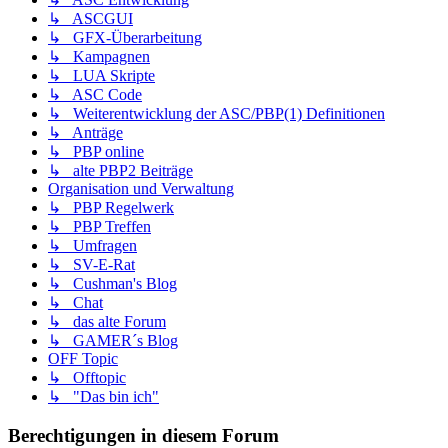
↳ ASCGUI
↳ GFX-Überarbeitung
↳ Kampagnen
↳ LUA Skripte
↳ ASC Code
↳ Weiterentwicklung der ASC/PBP(1) Definitionen
↳ Anträge
↳ PBP online
↳ alte PBP2 Beiträge
Organisation und Verwaltung
↳ PBP Regelwerk
↳ PBP Treffen
↳ Umfragen
↳ SV-E-Rat
↳ Cushman's Blog
↳ Chat
↳ das alte Forum
↳ GAMER´s Blog
OFF Topic
↳ Offtopic
↳ "Das bin ich"
Berechtigungen in diesem Forum