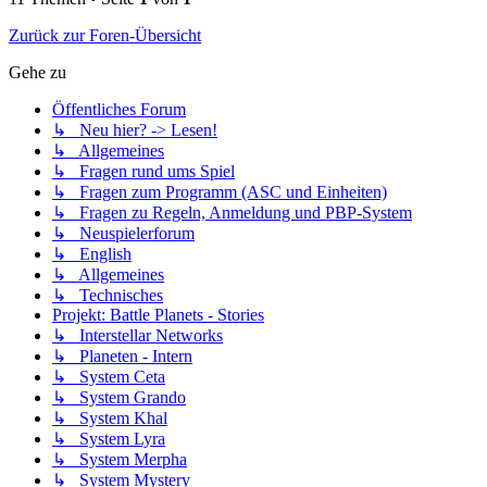
Zurück zur Foren-Übersicht
Gehe zu
Öffentliches Forum
↳ Neu hier? -> Lesen!
↳ Allgemeines
↳ Fragen rund ums Spiel
↳ Fragen zum Programm (ASC und Einheiten)
↳ Fragen zu Regeln, Anmeldung und PBP-System
↳ Neuspielerforum
↳ English
↳ Allgemeines
↳ Technisches
Projekt: Battle Planets - Stories
↳ Interstellar Networks
↳ Planeten - Intern
↳ System Ceta
↳ System Grando
↳ System Khal
↳ System Lyra
↳ System Merpha
↳ System Mystery