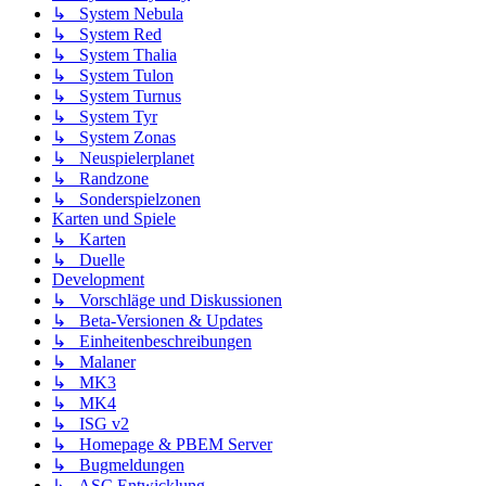
↳ System Nebula
↳ System Red
↳ System Thalia
↳ System Tulon
↳ System Turnus
↳ System Tyr
↳ System Zonas
↳ Neuspielerplanet
↳ Randzone
↳ Sonderspielzonen
Karten und Spiele
↳ Karten
↳ Duelle
Development
↳ Vorschläge und Diskussionen
↳ Beta-Versionen & Updates
↳ Einheitenbeschreibungen
↳ Malaner
↳ MK3
↳ MK4
↳ ISG v2
↳ Homepage & PBEM Server
↳ Bugmeldungen
↳ ASC Entwicklung