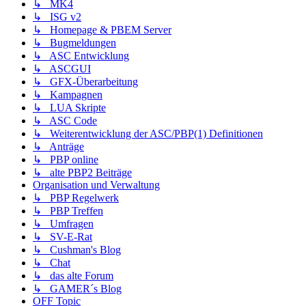
↳ MK4
↳ ISG v2
↳ Homepage & PBEM Server
↳ Bugmeldungen
↳ ASC Entwicklung
↳ ASCGUI
↳ GFX-Überarbeitung
↳ Kampagnen
↳ LUA Skripte
↳ ASC Code
↳ Weiterentwicklung der ASC/PBP(1) Definitionen
↳ Anträge
↳ PBP online
↳ alte PBP2 Beiträge
Organisation und Verwaltung
↳ PBP Regelwerk
↳ PBP Treffen
↳ Umfragen
↳ SV-E-Rat
↳ Cushman's Blog
↳ Chat
↳ das alte Forum
↳ GAMER´s Blog
OFF Topic