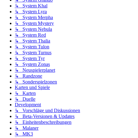
↳ System Khal
↳ System Lyra
↳ System Merpha
↳ System Mystery
↳ System Nebula
↳ System Red
↳ System Thalia
↳ System Tulon
↳ System Turnus
↳ System Tyr
↳ System Zonas
↳ Neuspielerplanet
↳ Randzone
↳ Sonderspielzonen
Karten und Spiele
↳ Karten
↳ Duelle
Development
↳ Vorschläge und Diskussionen
↳ Beta-Versionen & Updates
↳ Einheitenbeschreibungen
↳ Malaner
↳ MK3