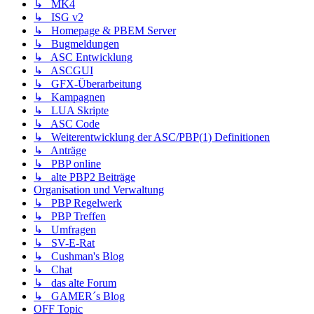
↳ MK4
↳ ISG v2
↳ Homepage & PBEM Server
↳ Bugmeldungen
↳ ASC Entwicklung
↳ ASCGUI
↳ GFX-Überarbeitung
↳ Kampagnen
↳ LUA Skripte
↳ ASC Code
↳ Weiterentwicklung der ASC/PBP(1) Definitionen
↳ Anträge
↳ PBP online
↳ alte PBP2 Beiträge
Organisation und Verwaltung
↳ PBP Regelwerk
↳ PBP Treffen
↳ Umfragen
↳ SV-E-Rat
↳ Cushman's Blog
↳ Chat
↳ das alte Forum
↳ GAMER´s Blog
OFF Topic