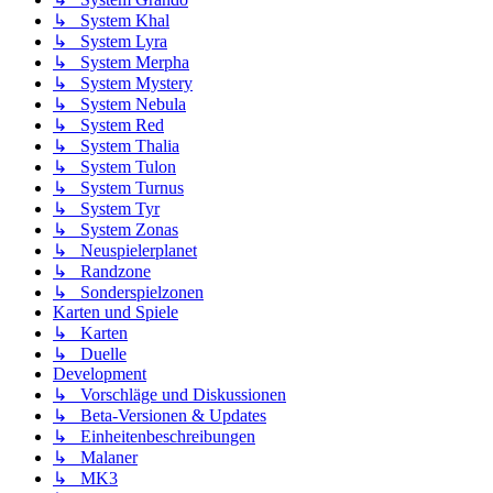
↳ System Khal
↳ System Lyra
↳ System Merpha
↳ System Mystery
↳ System Nebula
↳ System Red
↳ System Thalia
↳ System Tulon
↳ System Turnus
↳ System Tyr
↳ System Zonas
↳ Neuspielerplanet
↳ Randzone
↳ Sonderspielzonen
Karten und Spiele
↳ Karten
↳ Duelle
Development
↳ Vorschläge und Diskussionen
↳ Beta-Versionen & Updates
↳ Einheitenbeschreibungen
↳ Malaner
↳ MK3