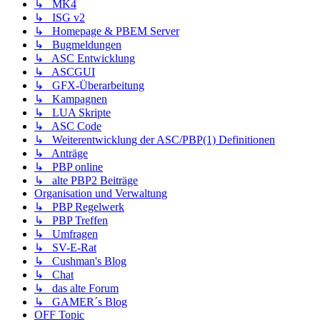
↳ MK4
↳ ISG v2
↳ Homepage & PBEM Server
↳ Bugmeldungen
↳ ASC Entwicklung
↳ ASCGUI
↳ GFX-Überarbeitung
↳ Kampagnen
↳ LUA Skripte
↳ ASC Code
↳ Weiterentwicklung der ASC/PBP(1) Definitionen
↳ Anträge
↳ PBP online
↳ alte PBP2 Beiträge
Organisation und Verwaltung
↳ PBP Regelwerk
↳ PBP Treffen
↳ Umfragen
↳ SV-E-Rat
↳ Cushman's Blog
↳ Chat
↳ das alte Forum
↳ GAMER´s Blog
OFF Topic