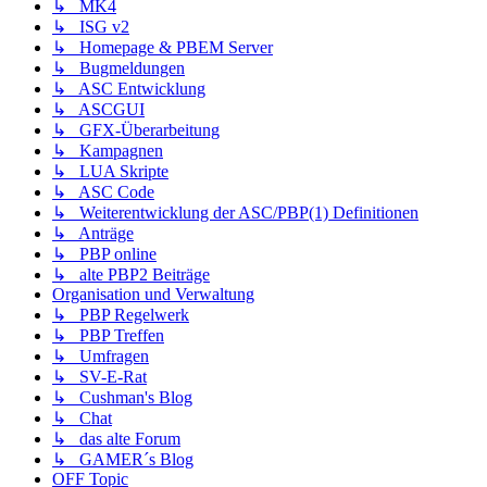
↳ MK4
↳ ISG v2
↳ Homepage & PBEM Server
↳ Bugmeldungen
↳ ASC Entwicklung
↳ ASCGUI
↳ GFX-Überarbeitung
↳ Kampagnen
↳ LUA Skripte
↳ ASC Code
↳ Weiterentwicklung der ASC/PBP(1) Definitionen
↳ Anträge
↳ PBP online
↳ alte PBP2 Beiträge
Organisation und Verwaltung
↳ PBP Regelwerk
↳ PBP Treffen
↳ Umfragen
↳ SV-E-Rat
↳ Cushman's Blog
↳ Chat
↳ das alte Forum
↳ GAMER´s Blog
OFF Topic