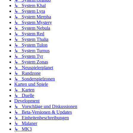
↳ System Khal
↳ System Lyra
↳ System Merpha
↳ System Mystery
↳ System Nebula
↳ System Red
↳ System Thalia
↳ System Tulon
↳ System Turnus
↳ System Tyr
↳ System Zonas
↳ Neuspielerplanet
↳ Randzone
↳ Sonderspielzonen
Karten und Spiele
↳ Karten
↳ Duelle
Development
↳ Vorschläge und Diskussionen
↳ Beta-Versionen & Updates
↳ Einheitenbeschreibungen
↳ Malaner
↳ MK3