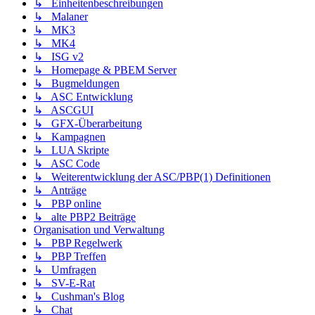
↳ Einheitenbeschreibungen
↳ Malaner
↳ MK3
↳ MK4
↳ ISG v2
↳ Homepage & PBEM Server
↳ Bugmeldungen
↳ ASC Entwicklung
↳ ASCGUI
↳ GFX-Überarbeitung
↳ Kampagnen
↳ LUA Skripte
↳ ASC Code
↳ Weiterentwicklung der ASC/PBP(1) Definitionen
↳ Anträge
↳ PBP online
↳ alte PBP2 Beiträge
Organisation und Verwaltung
↳ PBP Regelwerk
↳ PBP Treffen
↳ Umfragen
↳ SV-E-Rat
↳ Cushman's Blog
↳ Chat