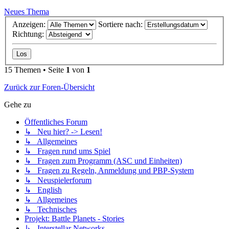
Neues Thema
Anzeigen:
Sortiere nach:
Richtung:
15 Themen • Seite
1
von
1
Zurück zur Foren-Übersicht
Gehe zu
Öffentliches Forum
↳ Neu hier? -> Lesen!
↳ Allgemeines
↳ Fragen rund ums Spiel
↳ Fragen zum Programm (ASC und Einheiten)
↳ Fragen zu Regeln, Anmeldung und PBP-System
↳ Neuspielerforum
↳ English
↳ Allgemeines
↳ Technisches
Projekt: Battle Planets - Stories
↳ Interstellar Networks